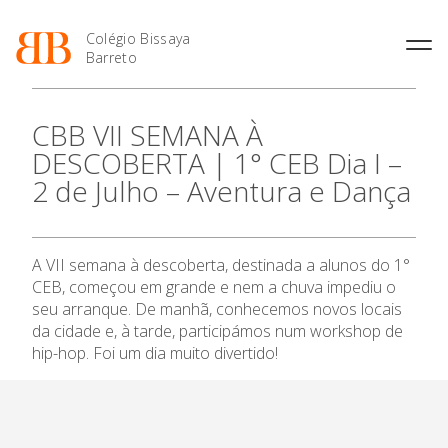
Colégio Bissaya
Barreto
História
Atividades de
Introdução Cursos
Manuais adotados 2026 |
CBB VII SEMANA À
Enriquecimento Curricular
Profissionais
2027
Projeto Educativo
DESCOBERTA | 1° CEB Dia I –
Oferta Curricular
Matrículas
Calendários
Organização
2 de Julho – Aventura e Dança
Atividades Extracurriculares
Horários e Manuais
Portal do Professor
O Colégio
Colaboradores Docentes
Serviços
Curso de Técnico de
Portal do Aluno/Encarregado
Colaboradores Não
Termalismo
de Educação
Oferta Formativa
Docentes
Sala de Estudo
A VII semana à descoberta, destinada a alunos do 1°
Curso de Técnico/a de Apoio
SIGE
Instalações
Atividades de Interrupção
à Família e à Comunidade
CEB, começou em grande e nem a chuva impediu o
Letiva
Secretariado de Exames
Ensino Profissional
Ofertas de emprego
seu arranque.
De manhã, conhecemos novos locais
Ofertas de Emprego
Academia de Línguas
da cidade e, à tarde, participámos num workshop de
Regulamentos
Ano Letivo
hip-hop. Foi um dia muito divertido!
Jornal “O Coreto”
Privacidade
Admissão