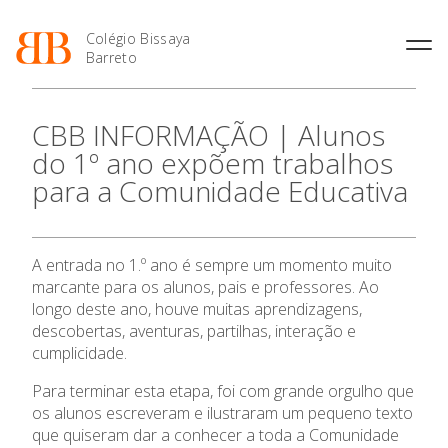
Colégio Bissaya
Barreto
História
Atividades de
Introdução Cursos
Manuais adotados 2026 |
CBB INFORMAÇÃO | Alunos
Enriquecimento Curricular
Profissionais
2027
Projeto Educativo
do 1º ano expõem trabalhos
Oferta Curricular
Matrículas
Calendários
Organização
para a Comunidade Educativa
Atividades Extracurriculares
Horários e Manuais
Portal do Professor
Colaboradores Docentes
O Colégio
Serviços
Curso de Técnico de
Portal do Aluno/Encarregado
Colaboradores Não
Termalismo
de Educação
Docentes
Sala de Estudo
Oferta Formativa
A entrada no 1.º ano é sempre um momento muito
Curso de Técnico/a de Apoio
SIGE
Instalações
Atividades de Interrupção
à Família e à Comunidade
marcante para os alunos, pais e professores. Ao
Letiva
Secretariado de Exames
Ofertas de emprego
longo deste ano, houve muitas aprendizagens,
Ensino Profissional
Ofertas de Emprego
Academia de Línguas
descobertas, aventuras, partilhas, interação e
Regulamentos
cumplicidade.
Jornal “O Coreto”
Ano Letivo
Para terminar esta etapa, foi com grande orgulho que
Privacidade
os alunos escreveram e ilustraram um pequeno texto
Admissão
que quiseram dar a conhecer a toda a Comunidade