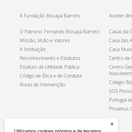
A Fundação Bissaya Barreto
Aceder dir
O Patrono: Fernando Bissaya Barreto
Casas da C
Missão, Visão e Valores
Casa das A
A Instituição
Casa Muse
Reconhecimento e Estatutos
Centro de
Estatuto de Utilidade Pública
Centro Ger
Nasciment
Código de Ética e de Conduta
Colégio Bi
Áreas de Intervenção
SOS Pesso
Portugal d
Proximus C
✕
Utilizamos cookies próprios e de terceiros