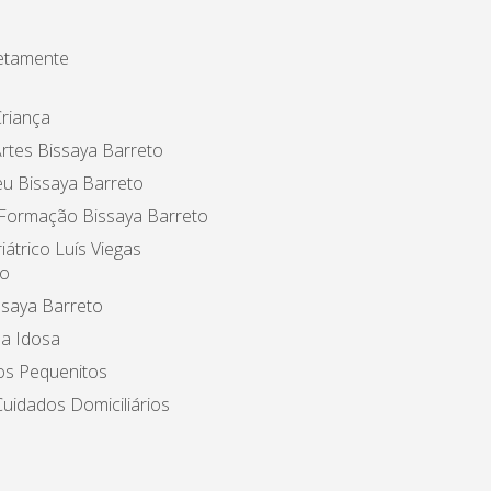
etamente
riança
rtes Bissaya Barreto
u Bissaya Barreto
 Formação Bissaya Barreto
iátrico Luís Viegas
o
ssaya Barreto
a Idosa
os Pequenitos
uidados Domiciliários