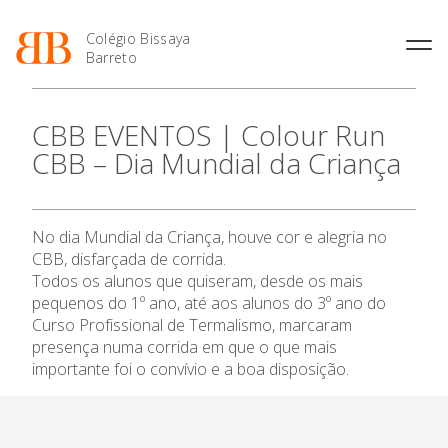
Colégio Bissaya
Barreto
História
Atividades de
Introdução Cursos
Manuais adotados 2026 |
CBB EVENTOS | Colour Run
Enriquecimento Curricular
Profissionais
2027
Projeto Educativo
CBB – Dia Mundial da Criança
Oferta Curricular
Matrículas
Calendários
Organização
Atividades Extracurriculares
Horários e Manuais
Portal do Professor
O Colégio
Colaboradores Docentes
Serviços
Curso de Técnico de
Portal do Aluno/Encarregado
Colaboradores Não
No dia Mundial da Criança, houve cor e alegria no
Termalismo
de Educação
Oferta Formativa
Docentes
Sala de Estudo
CBB, disfarçada de corrida.
Curso de Técnico/a de Apoio
SIGE
Instalações
Atividades de Interrupção
Todos os alunos que quiseram, desde os mais
à Família e à Comunidade
Letiva
Secretariado de Exames
Ensino Profissional
pequenos do 1º ano, até aos alunos do 3º ano do
Ofertas de emprego
Ofertas de Emprego
Curso Profissional de Termalismo, marcaram
Academia de Línguas
Regulamentos
presença numa corrida em que o que mais
Ano Letivo
Jornal “O Coreto”
importante foi o convívio e a boa disposição
.
Privacidade
Admissão