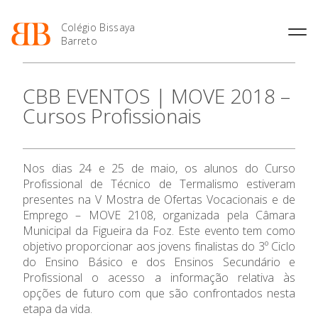
Colégio Bissaya
Barreto
História
Atividades de
Introdução Cursos
Manuais adotados 2026 |
CBB EVENTOS | MOVE 2018 –
Enriquecimento Curricular
Profissionais
2027
Projeto Educativo
Cursos Profissionais
Oferta Curricular
Matrículas
Calendários
Organização
Atividades Extracurriculares
Horários e Manuais
Portal do Professor
Colaboradores Docentes
O Colégio
Serviços
Curso de Técnico de
Portal do Aluno/Encarregado
Colaboradores Não
Nos dias 24 e 25 de maio, os alunos do Curso
Termalismo
de Educação
Docentes
Sala de Estudo
Profissional de Técnico de Termalismo estiveram
Oferta Formativa
Curso de Técnico/a de Apoio
SIGE
Instalações
Atividades de Interrupção
presentes na V Mostra de Ofertas Vocacionais e de
à Família e à Comunidade
Letiva
Secretariado de Exames
Emprego – MOVE 2108, organizada pela Câmara
Ofertas de emprego
Ensino Profissional
Ofertas de Emprego
Municipal da Figueira da Foz. Este evento tem como
Academia de Línguas
Regulamentos
objetivo proporcionar aos jovens finalistas do 3º Ciclo
Jornal “O Coreto”
Ano Letivo
do Ensino Básico e dos Ensinos Secundário e
Profissional o acesso a informação relativa às
Privacidade
opções de futuro com que são confrontados nesta
Admissão
etapa da vida.