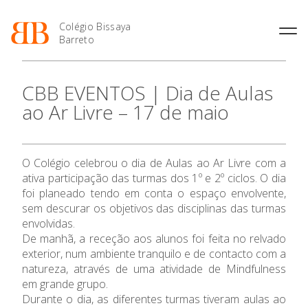
Colégio Bissaya
Barreto
História
Atividades de
Introdução Cursos
Manuais adotados 2026 |
CBB EVENTOS | Dia de Aulas
Enriquecimento Curricular
Profissionais
2027
Projeto Educativo
ao Ar Livre – 17 de maio
Oferta Curricular
Matrículas
Calendários
Organização
Atividades Extracurriculares
Horários e Manuais
Portal do Professor
Colaboradores Docentes
O Colégio
Serviços
Curso de Técnico de
Portal do Aluno/Encarregado
Colaboradores Não
O Colégio celebrou o dia de Aulas ao Ar Livre com a
Termalismo
de Educação
Docentes
Sala de Estudo
ativa participação das turmas dos 1º e 2º ciclos. O dia
Curso de Técnico/a de Apoio
SIGE
Oferta Formativa
Instalações
Atividades de Interrupção
foi planeado tendo em conta o espaço envolvente,
à Família e à Comunidade
Letiva
Secretariado de Exames
sem descurar os objetivos das disciplinas das turmas
Ofertas de emprego
Ofertas de Emprego
Ensino Profissional
envolvidas.
Academia de Línguas
Regulamentos
De manhã, a receção aos alunos foi feita no relvado
Jornal “O Coreto”
exterior, num ambiente tranquilo e de contacto com a
Ano Letivo
natureza, através de uma atividade de Mindfulness
Privacidade
em grande grupo.
Admissão
Durante o dia, as diferentes turmas tiveram aulas ao