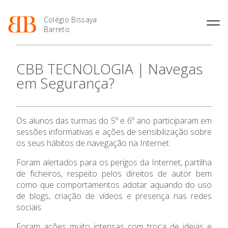
Colégio Bissaya
Barreto
História
Atividades de
Introdução Cursos
Manuais adotados 2026 |
CBB TECNOLOGIA | Navegas
Enriquecimento Curricular
Profissionais
2027
Projeto Educativo
em Segurança?
Oferta Curricular
Matrículas
Calendários
Organização
Atividades Extracurriculares
Horários e Manuais
Portal do Professor
Colaboradores Docentes
O Colégio
Serviços
Curso de Técnico de
Portal do Aluno/Encarregado
Colaboradores Não
Os alunos das turmas do 5º e 6º ano participaram em
Termalismo
de Educação
Docentes
Sala de Estudo
sessões informativas e ações de sensibilização sobre
Curso de Técnico/a de Apoio
SIGE
Oferta Formativa
Instalações
Atividades de Interrupção
os seus hábitos de navegação na Internet.
à Família e à Comunidade
Letiva
Secretariado de Exames
Ofertas de emprego
Ofertas de Emprego
Foram alertados para os perigos da Internet, partilha
Ensino Profissional
Academia de Línguas
Regulamentos
de ficheiros, respeito pelos direitos de autor bem
como que comportamentos adotar aquando do uso
Jornal “O Coreto”
Ano Letivo
de blogs, criação de vídeos e presença nas redes
Privacidade
sociais.
Admissão
Foram ações muito intensas com troca de ideias e