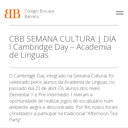
Colégio Bissaya
Barreto
História
Atividades de
Introdução Cursos
Manuais adotados 2026 |
CBB SEMANA CULTURA | DIA
Enriquecimento Curricular
Profissionais
2027
Projeto Educativo
I Cambridge Day – Academia
Oferta Curricular
Matrículas
Calendários
Organização
de Línguas
Atividades Extracurriculares
Horários e Manuais
Portal do Professor
O Colégio
Colaboradores Docentes
Serviços
Curso de Técnico de
Portal do Aluno/Encarregado
Colaboradores Não
Termalismo
de Educação
Docentes
Sala de Estudo
Oferta Formativa
O Cambridge Day, integrado na Semana Cultural, foi
Curso de Técnico/a de Apoio
SIGE
Instalações
Atividades de Interrupção
à Família e à Comunidade
celebrado pelos alunos da Academia de Línguas, no
Letiva
Secretariado de Exames
Ensino Profissional
Ofertas de emprego
passado dia 23 de abril. Os alunos dos níveis
Ofertas de Emprego
Academia de Línguas
Elementar 1 e Pré-Intermédio 1 tiveram a
Regulamentos
oportunidade de realizar jogos de vocabulário num
Ano Letivo
Jornal “O Coreto”
ambiente alegre e descontraído. Por fim, todos foram
Privacidade
convidados a participar na tradicional “Afternoon Tea
Admissão
Party”.