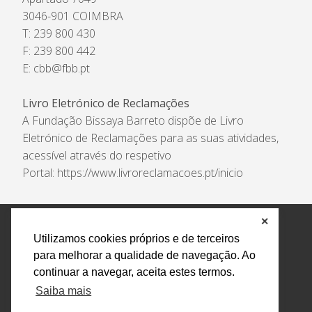
3046-901 COIMBRA
T: 239 800 430
F: 239 800 442
E:
cbb@fbb.pt
Livro Eletrónico de Reclamações
A Fundação Bissaya Barreto dispõe de Livro
Eletrónico de Reclamações para as suas atividades,
acessível através do respetivo
Portal:
https://www.livroreclamacoes.pt/inicio
✕
Política de Privacidade e Tratamento de Dados
Utilizamos cookies próprios e de terceiros
Encarregado de Proteção de Dados
Livro Eletrónico
para melhorar a qualidade de navegação. Ao
de Reclamações
Canal de Denúncias
continuar a navegar, aceita estes termos.
Todos os direitos reservados Design by AM. Developed by
Saiba mais
Crossing