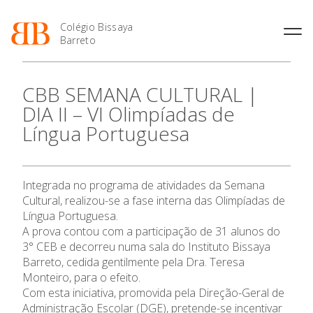
Colégio Bissaya
Barreto
História
Atividades de
Introdução Cursos
Manuais adotados 2026 |
CBB SEMANA CULTURAL |
Enriquecimento Curricular
Profissionais
2027
Projeto Educativo
DIA II – VI Olimpíadas de
Oferta Curricular
Matrículas
Calendários
Organização
Língua Portuguesa
Atividades Extracurriculares
Horários e Manuais
Portal do Professor
Colaboradores Docentes
O Colégio
Serviços
Curso de Técnico de
Portal do Aluno/Encarregado
Colaboradores Não
Termalismo
de Educação
Docentes
Sala de Estudo
Integrada no programa de atividades da Semana
Oferta Formativa
Curso de Técnico/a de Apoio
SIGE
Instalações
Atividades de Interrupção
à Família e à Comunidade
Cultural, realizou-se a fase interna das Olimpíadas de
Letiva
Secretariado de Exames
Ofertas de emprego
Língua Portuguesa.
Ofertas de Emprego
Ensino Profissional
Academia de Línguas
A prova contou com a participação de 31 alunos do
Regulamentos
3° CEB e decorreu numa sala do Instituto Bissaya
Jornal “O Coreto”
Ano Letivo
Barreto, cedida gentilmente pela Dra. Teresa
Privacidade
Monteiro, para o efeito.
Com esta iniciativa, promovida pela Direção-Geral de
Admissão
Administração Escolar (DGE), pretende-se incentivar