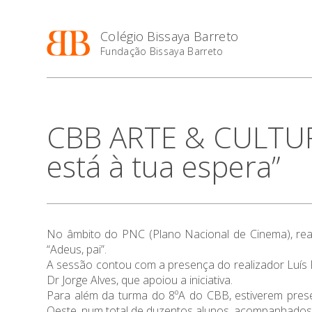
Colégio Bissaya Barreto
Fundação Bissaya Barreto
CBB ARTE & CULTURA
está à tua espera”
No âmbito do PNC (Plano Nacional de Cinema), reali
“Adeus, pai”.
A sessão contou com a presença do realizador Luís F
Dr Jorge Alves, que apoiou a iniciativa.
Para além da turma do 8ºA do CBB, estiverem prese
Oeste, num total de duzentos alunos, acompanhados 