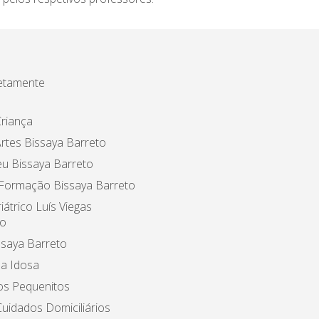
etamente
riança
rtes Bissaya Barreto
u Bissaya Barreto
 Formação Bissaya Barreto
iátrico Luís Viegas
o
ssaya Barreto
a Idosa
os Pequenitos
uidados Domiciliários