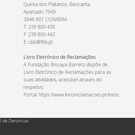
Quinta dos Plátanos, Bencanta
Apartado 7049
3046-901 COIMBRA
T: 239 800 430
F: 239 800 442
E:
cbb@fbb.pt
Livro Eletrónico de Reclamações
A Fundação Bissaya Barreto dispõe de
Livro Eletrónico de Reclamações para as
suas atividades, acessível através do
respetivo
Portal:
https://www.livroreclamacoes.pt/inicio
l de Denúncias