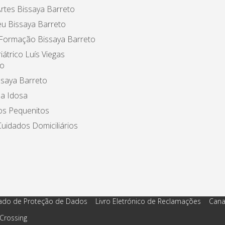
rtes Bissaya Barreto
u Bissaya Barreto
 Formação Bissaya Barreto
iátrico Luís Viegas
o
ssaya Barreto
a Idosa
os Pequenitos
uidados Domiciliários
ado de Proteção de Dados
Livro Eletrónico de Reclamações
Cana
Crossing