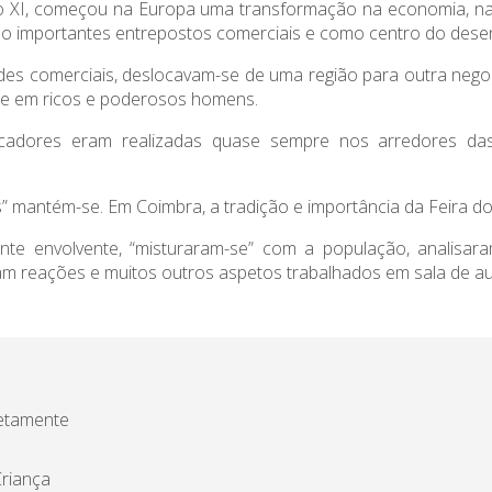
 XI, começou na Europa uma transformação na economia, na v
mo importantes entrepostos comerciais e como centro do dese
dades comerciais, deslocavam-se de uma região para outra ne
-se em ricos e poderosos homens.
ercadores eram realizadas quase sempre nos arredores das
 mantém-se. Em Coimbra, a tradição e importância da Feira dos 
e envolvente, “misturaram-se” com a população, analisaram
ram reações e muitos outros aspetos trabalhados em sala de au
etamente
riança