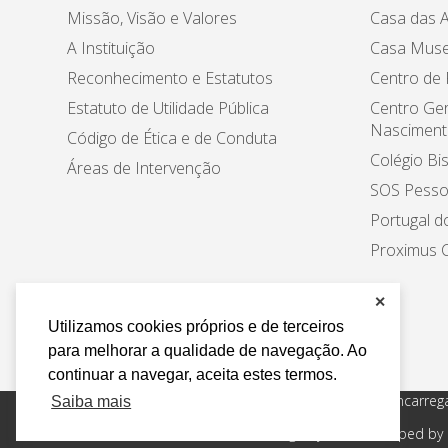
Missão, Visão e Valores
Casa das A
A Instituição
Casa Muse
Reconhecimento e Estatutos
Centro de
Estatuto de Utilidade Pública
Centro Ger
Nasciment
Código de Ética e de Conduta
Colégio Bi
Áreas de Intervenção
SOS Pesso
Portugal d
Proximus C
✕
Utilizamos cookies próprios e de terceiros
para melhorar a qualidade de navegação. Ao
continuar a navegar, aceita estes termos.
Política de Privacidade e Tratamento de Dados
Encarreg
Saiba mais
Todos os direitos reservados Design by AM. Developed by