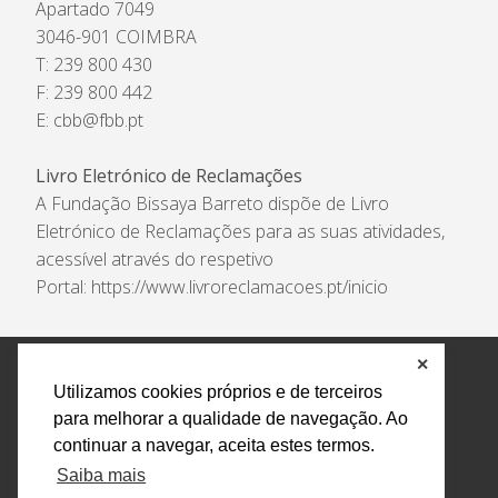
Apartado 7049
3046-901 COIMBRA
T: 239 800 430
F: 239 800 442
E:
cbb@fbb.pt
Livro Eletrónico de Reclamações
A Fundação Bissaya Barreto dispõe de Livro
Eletrónico de Reclamações para as suas atividades,
acessível através do respetivo
Portal:
https://www.livroreclamacoes.pt/inicio
✕
Política de Privacidade e Tratamento de Dados
Utilizamos cookies próprios e de terceiros
Encarregado de Proteção de Dados
Livro Eletrónico
para melhorar a qualidade de navegação. Ao
de Reclamações
Canal de Denúncias
continuar a navegar, aceita estes termos.
Todos os direitos reservados Design by AM. Developed by
Saiba mais
Crossing