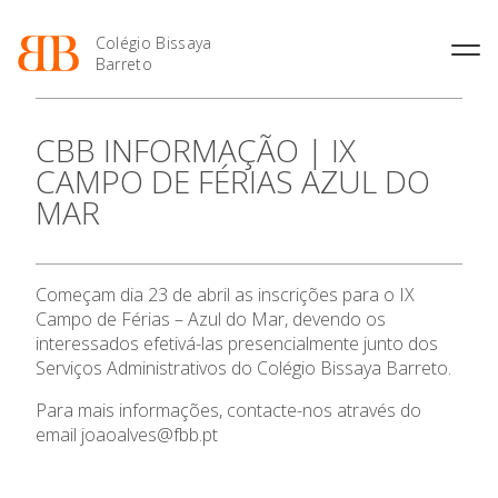
Colégio Bissaya
Barreto
História
Atividades de
Introdução Cursos
Manuais adotados 2026 |
CBB INFORMAÇÃO | IX
Enriquecimento Curricular
Profissionais
2027
Projeto Educativo
CAMPO DE FÉRIAS AZUL DO
Oferta Curricular
Matrículas
Calendários
Organização
MAR
Atividades Extracurriculares
Horários e Manuais
Portal do Professor
Colaboradores Docentes
O Colégio
Serviços
Curso de Técnico de
Portal do Aluno/Encarregado
Colaboradores Não
Termalismo
de Educação
Docentes
Sala de Estudo
Oferta Formativa
Começam dia 23 de abril as inscrições para o IX
Curso de Técnico/a de Apoio
SIGE
Instalações
Atividades de Interrupção
à Família e à Comunidade
Campo de Férias – Azul do Mar, devendo os
Letiva
Secretariado de Exames
Ensino Profissional
Ofertas de emprego
interessados efetivá-las presencialmente junto dos
Ofertas de Emprego
Academia de Línguas
Serviços Administrativos do Colégio Bissaya Barreto.
Regulamentos
Ano Letivo
Jornal “O Coreto”
Para mais informações, contacte-nos através do
email joaoalves@fbb.pt
Privacidade
Admissão