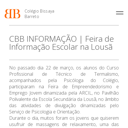
Colégio Bissaya
Barreto
História
Atividades de
Introdução Cursos
Manuais adotados 2026 |
CBB INFORMAÇÃO | Feira de
Enriquecimento Curricular
Profissionais
2027
Projeto Educativo
Informação Escolar na Lousã
Oferta Curricular
Matrículas
Calendários
Organização
Atividades Extracurriculares
Horários e Manuais
Portal do Professor
Colaboradores Docentes
O Colégio
Serviços
Curso de Técnico de
Portal do Aluno/Encarregado
Colaboradores Não
No passado dia 22 de março, os alunos do Curso
Termalismo
de Educação
Docentes
Sala de Estudo
Profissional de Técnico de Termalismo,
Oferta Formativa
Curso de Técnico/a de Apoio
SIGE
Instalações
Atividades de Interrupção
acompanhados pela Psicóloga do Colégio,
à Família e à Comunidade
Letiva
Secretariado de Exames
participaram na Feira de Empreendedorismo e
Ofertas de emprego
Ensino Profissional
Ofertas de Emprego
Emprego Jovem dinamizada pela ARCIL, no Pavilhão
Academia de Línguas
Regulamentos
Polivalente da Escola Secundária da Lousã, no âmbito
Jornal “O Coreto”
Ano Letivo
das atividades de divulgação dinamizadas pelo
Serviço de Psicologia e Orientação.
Privacidade
Durante o dia, muitos foram os jovens que quiserem
Admissão
usufruir de massagens de relaxamento, uma das