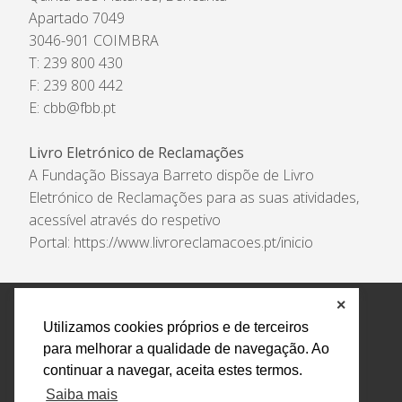
Apartado 7049
3046-901 COIMBRA
T: 239 800 430
F: 239 800 442
E:
cbb@fbb.pt
Livro Eletrónico de Reclamações
A Fundação Bissaya Barreto dispõe de Livro
Eletrónico de Reclamações para as suas atividades,
acessível através do respetivo
Portal:
https://www.livroreclamacoes.pt/inicio
✕
Política de Privacidade e Tratamento de Dados
Utilizamos cookies próprios e de terceiros
Encarregado de Proteção de Dados
Livro Eletrónico
para melhorar a qualidade de navegação. Ao
de Reclamações
Canal de Denúncias
continuar a navegar, aceita estes termos.
Todos os direitos reservados Design by AM. Developed by
Saiba mais
Crossing