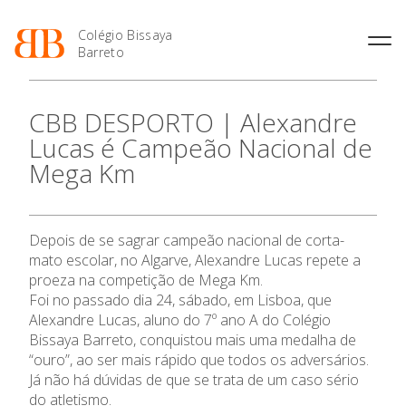
Colégio Bissaya
Barreto
História
Atividades de
Introdução Cursos
Manuais adotados 2026 |
CBB DESPORTO | Alexandre
Enriquecimento Curricular
Profissionais
2027
Projeto Educativo
Lucas é Campeão Nacional de
Oferta Curricular
Matrículas
Calendários
Organização
Mega Km
Atividades Extracurriculares
Horários e Manuais
Portal do Professor
Colaboradores Docentes
O Colégio
Serviços
Curso de Técnico de
Portal do Aluno/Encarregado
Colaboradores Não
Termalismo
de Educação
Docentes
Sala de Estudo
Oferta Formativa
Depois de se sagrar campeão nacional de corta-
Curso de Técnico/a de Apoio
SIGE
Instalações
Atividades de Interrupção
à Família e à Comunidade
mato escolar, no Algarve, Alexandre Lucas repete a
Letiva
Secretariado de Exames
Ensino Profissional
Ofertas de emprego
proeza na competição de Mega Km.
Ofertas de Emprego
Academia de Línguas
Foi no passado dia 24, sábado, em Lisboa, que
Regulamentos
Alexandre Lucas, aluno do 7º ano A do Colégio
Ano Letivo
Jornal “O Coreto”
Bissaya Barreto, conquistou mais uma medalha de
Privacidade
“ouro”, ao ser mais rápido que todos os adversários.
Admissão
Já não há dúvidas de que se trata de um caso sério
do atletismo.