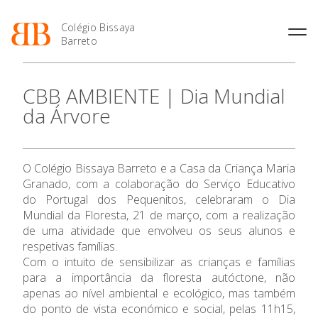
Colégio Bissaya
Barreto
História
Atividades de
Introdução Cursos
Manuais adotados 2026 |
CBB AMBIENTE | Dia Mundial
Enriquecimento Curricular
Profissionais
2027
Projeto Educativo
da Árvore
Oferta Curricular
Matrículas
Calendários
Organização
Atividades Extracurriculares
Horários e Manuais
Portal do Professor
Colaboradores Docentes
Serviços
Curso de Técnico de
Portal do Aluno/Encarregado
O Colégio
Colaboradores Não
O Colégio Bissaya Barreto e a Casa da Criança Maria
Termalismo
de Educação
Docentes
Sala de Estudo
Granado, com a colaboração do Serviço Educativo
Curso de Técnico/a de Apoio
SIGE
Oferta Formativa
Instalações
Atividades de Interrupção
do Portugal dos Pequenitos, celebraram o Dia
à Família e à Comunidade
Letiva
Secretariado de Exames
Mundial da Floresta, 21 de março, com a realização
Ofertas de emprego
Ofertas de Emprego
de uma atividade que envolveu os seus alunos e
Academia de Línguas
Ensino Profissional
Regulamentos
respetivas famílias.
Jornal “O Coreto”
Com o intuito de sensibilizar as crianças e famílias
Ano Letivo
para a importância da floresta autóctone, não
Privacidade
apenas ao nível ambiental e ecológico, mas também
Admissão
do ponto de vista económico e social, pelas 11h15,