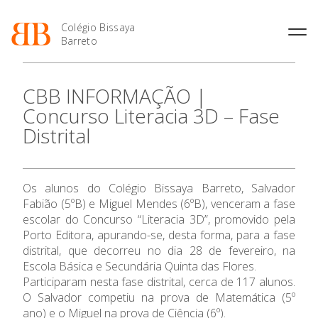
Colégio Bissaya
Barreto
História
Atividades de
Introdução Cursos
Manuais adotados 2026 |
CBB INFORMAÇÃO |
Enriquecimento Curricular
Profissionais
2027
Projeto Educativo
Concurso Literacia 3D – Fase
Oferta Curricular
Matrículas
Calendários
Organização
Distrital
Atividades Extracurriculares
Horários e Manuais
Portal do Professor
Colaboradores Docentes
O Colégio
Serviços
Curso de Técnico de
Portal do Aluno/Encarregado
Colaboradores Não
Termalismo
de Educação
Docentes
Sala de Estudo
Oferta Formativa
Os alunos do Colégio Bissaya Barreto, Salvador
Curso de Técnico/a de Apoio
SIGE
Instalações
Atividades de Interrupção
à Família e à Comunidade
Fabião (5ºB) e Miguel Mendes (6ºB), venceram a fase
Letiva
Secretariado de Exames
Ofertas de emprego
escolar do Concurso “Literacia 3D”, promovido pela
Ofertas de Emprego
Ensino Profissional
Academia de Línguas
Porto Editora, apurando-se, desta forma, para a fase
Regulamentos
distrital, que decorreu no dia 28 de fevereiro, na
Jornal “O Coreto”
Ano Letivo
Escola Básica e Secundária Quinta das Flores.
Privacidade
Participaram nesta fase distrital, cerca de 117 alunos.
O Salvador competiu na prova de Matemática (5º
Admissão
ano) e o Miguel na prova de Ciência (6º).