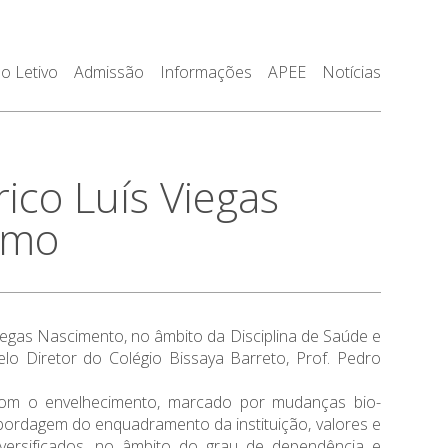
o Letivo
Admissão
Informações
APEE
Notícias
ico Luís Viegas
smo
Viegas Nascimento, no âmbito da Disciplina de Saúde e
lo Diretor do Colégio Bissaya Barreto, Prof. Pedro
s com o envelhecimento, marcado por mudanças bio-
 abordagem do enquadramento da instituição, valores e
 diversificados, no âmbito do grau de dependência e