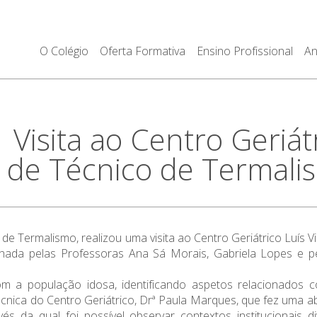
O Colégio
Oferta Formativa
Ensino Profissional
An
sita ao Centro Geriátr
 de Técnico de Termali
 de Termalismo, realizou uma visita ao Centro Geriátrico Luís 
hada pelas Professoras Ana Sá Morais, Gabriela Lopes e pe
 com a população idosa, identificando aspetos relacionado
a Técnica do Centro Geriátrico, Drª Paula Marques, que fez uma
avés da qual foi possível observar contextos institucionais