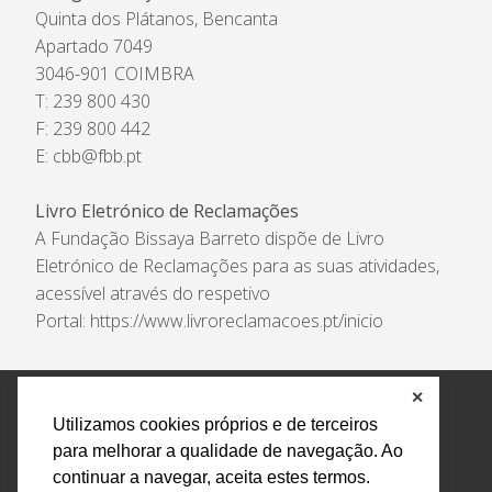
Quinta dos Plátanos, Bencanta
Apartado 7049
3046-901 COIMBRA
T: 239 800 430
F: 239 800 442
E:
cbb@fbb.pt
Livro Eletrónico de Reclamações
A Fundação Bissaya Barreto dispõe de Livro
Eletrónico de Reclamações para as suas atividades,
acessível através do respetivo
Portal:
https://www.livroreclamacoes.pt/inicio
✕
Política de Privacidade e Tratamento de Dados
Utilizamos cookies próprios e de terceiros
Encarregado de Proteção de Dados
Livro Eletrónico
para melhorar a qualidade de navegação. Ao
de Reclamações
Canal de Denúncias
continuar a navegar, aceita estes termos.
Todos os direitos reservados Design by AM. Developed by