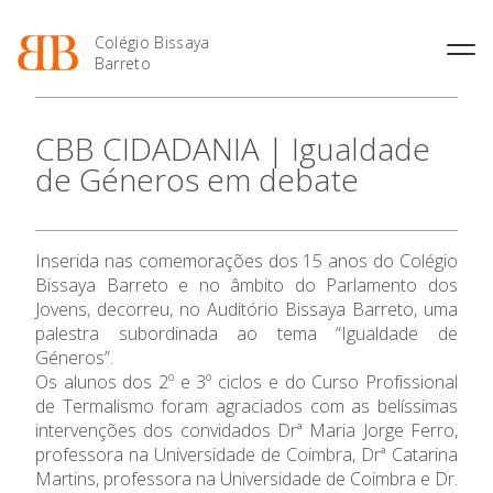
Colégio Bissaya
Barreto
História
Atividades de
Introdução Cursos
Manuais adotados 2026 |
CBB CIDADANIA | Igualdade
Enriquecimento Curricular
Profissionais
2027
Projeto Educativo
de Géneros em debate
Oferta Curricular
Matrículas
Calendários
Organização
Atividades Extracurriculares
Horários e Manuais
Portal do Professor
Colaboradores Docentes
O Colégio
Serviços
Curso de Técnico de
Portal do Aluno/Encarregado
Colaboradores Não
Inserida nas comemorações dos 15 anos do Colégio
Termalismo
de Educação
Docentes
Sala de Estudo
Oferta Formativa
Bissaya Barreto e no âmbito do Parlamento dos
Curso de Técnico/a de Apoio
SIGE
Instalações
Atividades de Interrupção
Jovens, decorreu, no Auditório Bissaya Barreto, uma
à Família e à Comunidade
Letiva
Secretariado de Exames
palestra subordinada ao tema “Igualdade de
Ofertas de emprego
Ensino Profissional
Ofertas de Emprego
Géneros”.
Academia de Línguas
Regulamentos
Os alunos dos 2º e 3º ciclos e do Curso Profissional
Ano Letivo
Jornal “O Coreto”
de Termalismo foram agraciados com as belíssimas
intervenções dos convidados Drª Maria Jorge Ferro,
Privacidade
professora na Universidade de Coimbra, Drª Catarina
Admissão
Martins, professora na Universidade de Coimbra e Dr.