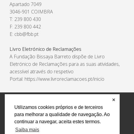
Apartado 7049
3046-901 COIMBRA
T: 239 800 430
F: 239 800 442
E:
cbb@fbb.pt
Livro Eletrónico de Reclamações
A Fundação Bissaya Barreto dispõe de Livro
Eletrónico de Reclamações para as suas atividades,
acessível através do respetivo
Portal:
https://www.livroreclamacoes.pt/inicio
✕
Política de Privacidade e Tratamento de Dados
Utilizamos cookies próprios e de terceiros
Encarregado de Proteção de Dados
Livro Eletrónico
para melhorar a qualidade de navegação. Ao
de Reclamações
Canal de Denúncias
continuar a navegar, aceita estes termos.
Todos os direitos reservados Design by AM. Developed by
Saiba mais
Crossing