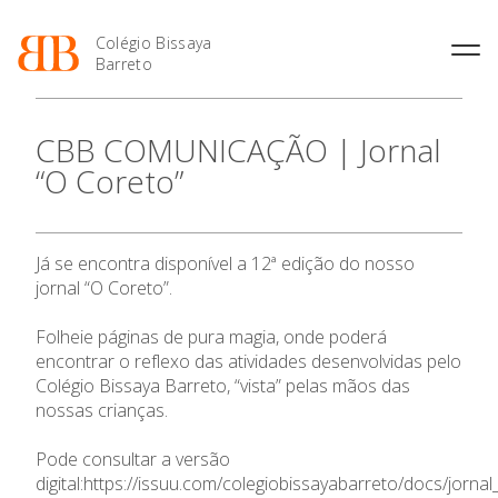
Colégio Bissaya
Barreto
História
Atividades de
Introdução Cursos
Manuais adotados 2026 |
CBB COMUNICAÇÃO | Jornal
Enriquecimento Curricular
Profissionais
2027
Projeto Educativo
“O Coreto”
Oferta Curricular
Matrículas
Calendários
Organização
Atividades Extracurriculares
Horários e Manuais
Portal do Professor
Colaboradores Docentes
O Colégio
Serviços
Curso de Técnico de
Portal do Aluno/Encarregado
Colaboradores Não
Já se encontra disponível a 12ª edição do nosso
Termalismo
de Educação
Docentes
Sala de Estudo
Oferta Formativa
jornal “O Coreto”.
Curso de Técnico/a de Apoio
SIGE
Instalações
Atividades de Interrupção
à Família e à Comunidade
Letiva
Secretariado de Exames
Folheie páginas de pura magia, onde poderá
Ensino Profissional
Ofertas de emprego
Ofertas de Emprego
encontrar o reflexo das atividades desenvolvidas pelo
Academia de Línguas
Regulamentos
Colégio Bissaya Barreto, “vista” pelas mãos das
Ano Letivo
Jornal “O Coreto”
nossas crianças.
Privacidade
Admissão
Pode consultar a versão
digital:
https://issuu.com/colegiobissayabarreto/docs/jorna