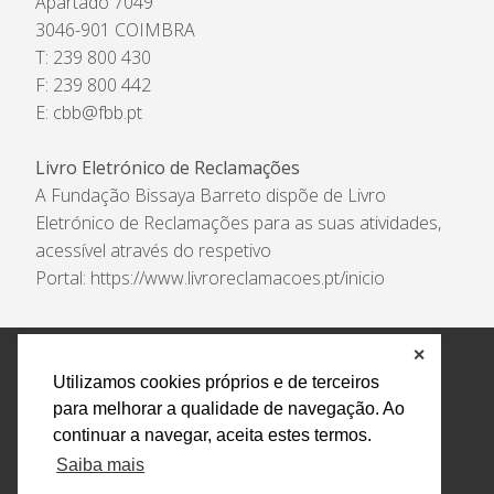
Apartado 7049
3046-901 COIMBRA
T: 239 800 430
F: 239 800 442
E:
cbb@fbb.pt
Livro Eletrónico de Reclamações
A Fundação Bissaya Barreto dispõe de Livro
Eletrónico de Reclamações para as suas atividades,
acessível através do respetivo
Portal:
https://www.livroreclamacoes.pt/inicio
✕
Política de Privacidade e Tratamento de Dados
Utilizamos cookies próprios e de terceiros
Encarregado de Proteção de Dados
Livro Eletrónico
para melhorar a qualidade de navegação. Ao
de Reclamações
Canal de Denúncias
continuar a navegar, aceita estes termos.
Todos os direitos reservados Design by AM. Developed by
Saiba mais
Crossing