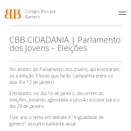
Colégio Bissaya
Barreto
História
Atividades de
Introdução Cursos
Manuais adotados 2026 |
CBB CIDADANIA | Parlamento
Enriquecimento Curricular
Profissionais
2027
Projeto Educativo
dos Jovens – Eleições
Oferta Curricular
Matrículas
Calendários
Organização
Atividades Extracurriculares
Horários e Manuais
Portal do Professor
Colaboradores Docentes
O Colégio
Serviços
Curso de Técnico de
Portal do Aluno/Encarregado
Colaboradores Não
No âmbito do Parlamento dos Jovens, apresentaram-
Termalismo
de Educação
Docentes
Sala de Estudo
Oferta Formativa
se a eleição 5 listas que farão campanha entre os
Curso de Técnico/a de Apoio
SIGE
Instalações
Atividades de Interrupção
dias 8 e 12 de janeiro.
à Família e à Comunidade
Letiva
Secretariado de Exames
Ensino Profissional
Ofertas de emprego
Ofertas de Emprego
Entretanto, no dia 16 de janeiro, decorrem as
Academia de Línguas
Regulamentos
eleições, estando agendada a sessão escolar para o
Ano Letivo
dia 29 de janeiro.
Jornal “O Coreto”
Privacidade
Este ano o tema em debate é “A igualdade de
Admissão
género”, assunto bastante atual.