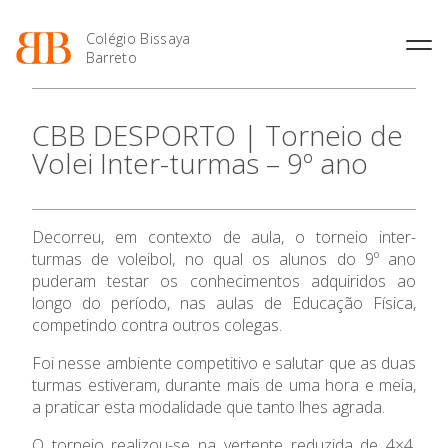
Colégio Bissaya
Barreto
História
Atividades de
Introdução Cursos
Manuais adotados 2026 |
CBB DESPORTO | Torneio de
Enriquecimento Curricular
Profissionais
2027
Projeto Educativo
Volei Inter-turmas – 9º ano
Oferta Curricular
Matrículas
Calendários
Organização
Atividades Extracurriculares
Horários e Manuais
Portal do Professor
Colaboradores Docentes
O Colégio
Serviços
Curso de Técnico de
Portal do Aluno/Encarregado
Colaboradores Não
Decorreu, em contexto de aula, o torneio inter-
Termalismo
de Educação
Docentes
Sala de Estudo
turmas de voleibol, no qual os alunos do 9º ano
Oferta Formativa
Curso de Técnico/a de Apoio
SIGE
Instalações
Atividades de Interrupção
puderam testar os conhecimentos adquiridos ao
à Família e à Comunidade
Letiva
Secretariado de Exames
longo do período, nas aulas de Educação Física,
Ofertas de emprego
Ensino Profissional
Ofertas de Emprego
competindo contra outros colegas.
Academia de Línguas
Regulamentos
Foi nesse ambiente competitivo e salutar que as duas
Ano Letivo
Jornal “O Coreto”
turmas estiveram, durante mais de uma hora e meia,
Privacidade
a praticar esta modalidade que tanto lhes agrada.
Admissão
O torneio realizou-se na vertente reduzida de 4×4,