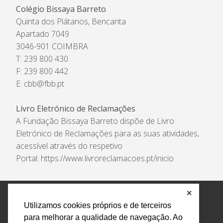
Colégio Bissaya Barreto
Quinta dos Plátanos, Bencanta
Apartado 7049
3046-901 COIMBRA
T: 239 800 430
F: 239 800 442
E:
cbb@fbb.pt
Livro Eletrónico de Reclamações
A Fundação Bissaya Barreto dispõe de Livro
Eletrónico de Reclamações para as suas atividades,
acessível através do respetivo
Portal:
https://www.livroreclamacoes.pt/inicio
✕
Política de Privacidade e Tratamento de Dados
Utilizamos cookies próprios e de terceiros
Encarregado de Proteção de Dados
Livro Eletrónico
para melhorar a qualidade de navegação. Ao
de Reclamações
Canal de Denúncias