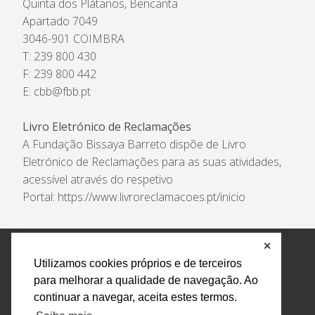
Quinta dos Plátanos, Bencanta
Apartado 7049
3046-901 COIMBRA
T: 239 800 430
F: 239 800 442
E:
cbb@fbb.pt
Livro Eletrónico de Reclamações
A Fundação Bissaya Barreto dispõe de Livro
Eletrónico de Reclamações para as suas atividades,
acessível através do respetivo
Portal:
https://www.livroreclamacoes.pt/inicio
✕
Política de Privacidade e Tratamento de Dados
Utilizamos cookies próprios e de terceiros
Encarregado de Proteção de Dados
Livro Eletrónico
para melhorar a qualidade de navegação. Ao
de Reclamações
Canal de Denúncias
continuar a navegar, aceita estes termos.
Todos os direitos reservados Design by AM. Developed by