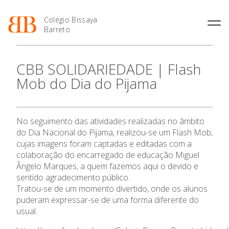
Colégio Bissaya
Barreto
História
Atividades de
Introdução Cursos
Manuais adotados 2026 |
CBB SOLIDARIEDADE | Flash
Enriquecimento Curricular
Profissionais
2027
Projeto Educativo
Mob do Dia do Pijama
Oferta Curricular
Matrículas
Calendários
Organização
Atividades Extracurriculares
Horários e Manuais
Portal do Professor
Colaboradores Docentes
O Colégio
Serviços
Curso de Técnico de
Portal do Aluno/Encarregado
Colaboradores Não
No seguimento das atividades realizadas no âmbito
Termalismo
de Educação
Docentes
Sala de Estudo
Oferta Formativa
do Dia Nacional do Pijama, realizou-se um Flash Mob,
Curso de Técnico/a de Apoio
SIGE
Instalações
Atividades de Interrupção
cujas imagens foram captadas e editadas com a
à Família e à Comunidade
Letiva
Secretariado de Exames
colaboração do encarregado de educação Miguel
Ofertas de emprego
Ensino Profissional
Ofertas de Emprego
Ângelo Marques, a quem fazemos aqui o devido e
Academia de Línguas
Regulamentos
sentido agradecimento público.
Ano Letivo
Jornal “O Coreto”
Tratou-se de um momento divertido, onde os alunos
puderam expressar-se de uma forma diferente do
Privacidade
Admissão
usual.