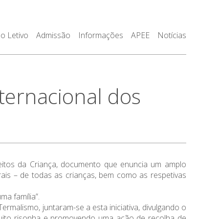
o Letivo
Admissão
Informações
APEE
Notícias
ernacional dos
eitos da Criança, documento que enuncia um amplo
turais – de todas as crianças, bem como as respetivas
ma família”.
ermalismo, juntaram-se a esta iniciativa, divulgando o
muito risonha e promovendo uma ação de recolha de