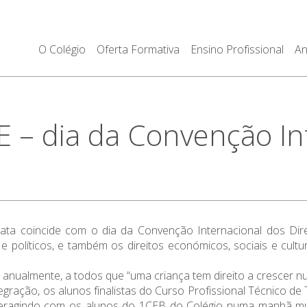
O Colégio
Oferta Formativa
Ensino Profissional
An
– dia da Convenção Int
ata coincide com o dia da Convenção Internacional dos Dir
s e políticos, e também os direitos económicos, sociais e cul
anualmente, a todos que “uma criança tem direito a crescer nu
egração, os alunos finalistas do Curso Profissional Técnico de T
interagindo com os alunos do 1CEB do Colégio numa manhã 