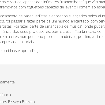
anços e recuos, apesar dos inúmeros “trambolhões” que vão mar
deparamo-nos com foguetões capazes de levar o Homem ao espa
 lançamento de paraquedistas elaborados e lançados pelos alun
os, foi passar a fazer parte de um mundo encantado, com ten
e artistas. Foi fazer parte de uma “caixa de música”, onde pud
nfância dos seus professores, pais e avós – “Eu brincava com…
 serem atores num pequeno palco de madeira e, por fim, vesti
urpresas sensoriais.
e partilhas e aprendizagens.
etamente
riança
rtes Bissaya Barreto