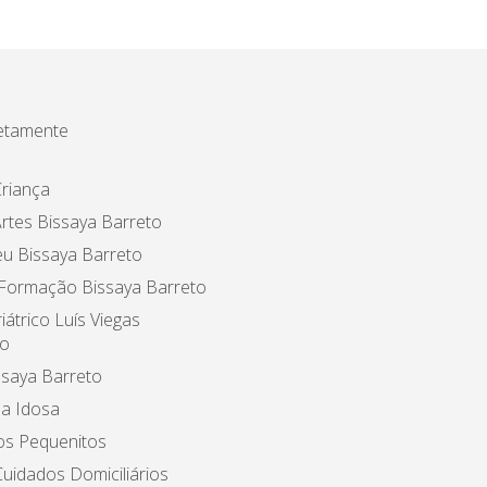
etamente
riança
rtes Bissaya Barreto
u Bissaya Barreto
 Formação Bissaya Barreto
iátrico Luís Viegas
o
ssaya Barreto
a Idosa
os Pequenitos
uidados Domiciliários