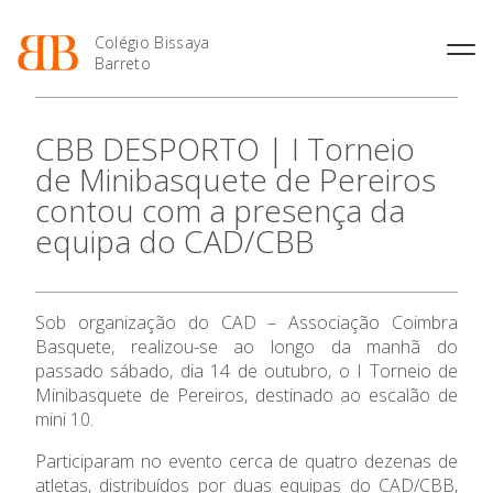
Colégio Bissaya
Barreto
História
Atividades de
Introdução Cursos
Manuais adotados 2026 |
CBB DESPORTO | I Torneio
Enriquecimento Curricular
Profissionais
2027
Projeto Educativo
de Minibasquete de Pereiros
Oferta Curricular
Matrículas
Calendários
Organização
contou com a presença da
Atividades Extracurriculares
Horários e Manuais
Portal do Professor
Colaboradores Docentes
equipa do CAD/CBB
O Colégio
Serviços
Curso de Técnico de
Portal do Aluno/Encarregado
Colaboradores Não
Termalismo
de Educação
Docentes
Sala de Estudo
Curso de Técnico/a de Apoio
SIGE
Oferta Formativa
Instalações
Atividades de Interrupção
à Família e à Comunidade
Sob organização do CAD – Associação Coimbra
Letiva
Secretariado de Exames
Ofertas de emprego
Basquete, realizou-se ao longo da manhã do
Ofertas de Emprego
Ensino Profissional
Academia de Línguas
Regulamentos
passado sábado, dia 14 de outubro, o I Torneio de
Minibasquete de Pereiros, destinado ao escalão de
Jornal “O Coreto”
Ano Letivo
mini 10.
Privacidade
Participaram no evento cerca de quatro dezenas de
Admissão
atletas, distribuídos por duas equipas do CAD/CBB,