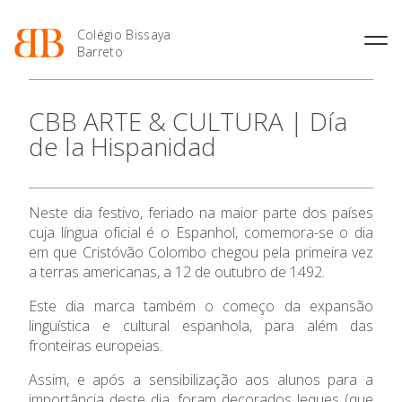
Colégio Bissaya
Barreto
História
Atividades de
Introdução Cursos
Manuais adotados 2026 |
CBB ARTE & CULTURA | Día
Enriquecimento Curricular
Profissionais
2027
Projeto Educativo
de la Hispanidad
Oferta Curricular
Matrículas
Calendários
Organização
Atividades Extracurriculares
Horários e Manuais
Portal do Professor
Colaboradores Docentes
Serviços
Curso de Técnico de
Portal do Aluno/Encarregado
Colaboradores Não
O Colégio
Neste dia festivo, feriado na maior parte dos países
Termalismo
de Educação
Docentes
Sala de Estudo
cuja língua oficial é o Espanhol, comemora-se o dia
Curso de Técnico/a de Apoio
SIGE
Instalações
Atividades de Interrupção
em que Cristóvão Colombo chegou pela primeira vez
Oferta Formativa
à Família e à Comunidade
Letiva
Secretariado de Exames
a terras americanas, a 12 de outubro de 1492.
Ofertas de emprego
Ofertas de Emprego
Academia de Línguas
Ensino Profissional
Regulamentos
Este dia marca também o começo da expansão
linguística e cultural espanhola, para além das
Jornal “O Coreto”
fronteiras europeias.
Ano Letivo
Privacidade
Assim, e após a sensibilização aos alunos para a
Admissão
importância deste dia, foram decorados leques (que