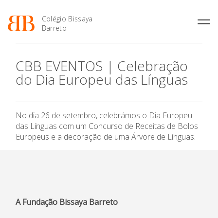
Colégio Bissaya
Barreto
História
Atividades de
Introdução Cursos
Manuais adotados 2026 |
CBB EVENTOS | Celebração
Enriquecimento Curricular
Profissionais
2027
Projeto Educativo
do Dia Europeu das Línguas
Oferta Curricular
Matrículas
Calendários
Organização
O Colégio
Atividades Extracurriculares
Horários e Manuais
Portal do Professor
Colaboradores Docentes
Serviços
Curso de Técnico de
Portal do Aluno/Encarregado
Colaboradores Não
No dia 26 de setembro, celebrámos o Dia Europeu
Oferta Formativa
Termalismo
de Educação
Docentes
Sala de Estudo
das Línguas com um Concurso de Receitas de Bolos
Curso de Técnico/a de Apoio
SIGE
Instalações
Atividades de Interrupção
Europeus e a decoração de uma Árvore de Línguas.
à Família e à Comunidade
Ensino Profissional
Letiva
Secretariado de Exames
Ofertas de emprego
Ofertas de Emprego
Academia de Línguas
Regulamentos
Ano Letivo
Jornal “O Coreto”
Privacidade
Admissão
A Fundação Bissaya Barreto