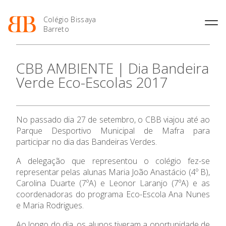
Colégio Bissaya
Barreto
História
Atividades de
Introdução Cursos
Manuais adotados 2026 |
CBB AMBIENTE | Dia Bandeira
Enriquecimento Curricular
Profissionais
2027
Projeto Educativo
Verde Eco-Escolas 2017
Oferta Curricular
Matrículas
Calendários
Organização
Atividades Extracurriculares
Horários e Manuais
Portal do Professor
Colaboradores Docentes
Serviços
Curso de Técnico de
Portal do Aluno/Encarregado
Colaboradores Não
No passado dia 27 de setembro, o CBB viajou até ao
Termalismo
de Educação
O Colégio
Docentes
Sala de Estudo
Parque Desportivo Municipal de Mafra para
Curso de Técnico/a de Apoio
SIGE
Instalações
Atividades de Interrupção
participar no dia das Bandeiras Verdes.
à Família e à Comunidade
Letiva
Secretariado de Exames
Oferta Formativa
Ofertas de emprego
Ofertas de Emprego
A delegação que representou o colégio fez-se
Academia de Línguas
Regulamentos
representar pelas alunas Maria João Anastácio (4º B),
Ensino Profissional
Carolina Duarte (7ºA) e Leonor Laranjo (7ºA) e as
Jornal “O Coreto”
coordenadoras do programa Eco-Escola Ana Nunes
Privacidade
Ano Letivo
e Maria Rodrigues.
Ao longo do dia, os alunos tiveram a oportunidade de