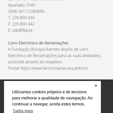
Apartado 7049
3046-901 COIMBRA
T: 239 800 430
F: 239 800 442
E:
cbb@fbb.pt
Livro Eletrónico de Reclamações
A Fundação Bissaya Barreto dispõe de Livro
Eletrónico de Reclamações para as suas atividades,
acessível através do respetivo
Portal:
https://www.livroreclamacoes.pt/inicio
✕
Política de Privacidade e Tratamento de Dados
Utilizamos cookies próprios e de terceiros
Encarregado de Proteção de Dados
Livro Eletrónico
para melhorar a qualidade de navegação. Ao
de Reclamações
Canal de Denúncias
continuar a navegar, aceita estes termos.
Todos os direitos reservados Design by AM. Developed by
Saiba mais
Crossing