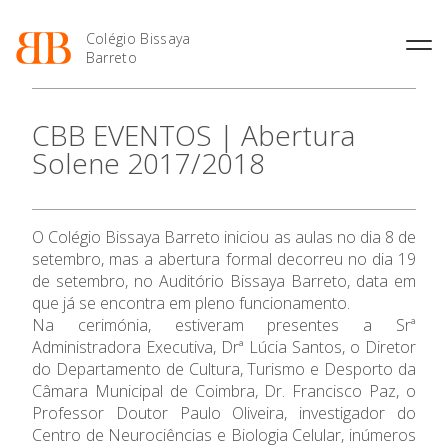
Colégio Bissaya
Barreto
História
Atividades de
Introdução Cursos
Manuais adotados 2026 |
CBB EVENTOS | Abertura
Enriquecimento Curricular
Profissionais
2027
Projeto Educativo
Solene 2017/2018
Oferta Curricular
Matrículas
Calendários
Organização
Atividades Extracurriculares
Horários e Manuais
Portal do Professor
Colaboradores Docentes
Serviços
Curso de Técnico de
Portal do Aluno/Encarregado
O Colégio
Colaboradores Não
O Colégio Bissaya Barreto iniciou as aulas no dia 8 de
Termalismo
de Educação
Docentes
Sala de Estudo
setembro, mas a abertura formal decorreu no dia 19
Curso de Técnico/a de Apoio
SIGE
Oferta Formativa
Instalações
Atividades de Interrupção
de setembro, no Auditório Bissaya Barreto, data em
à Família e à Comunidade
Letiva
Secretariado de Exames
que já se encontra em pleno funcionamento.
Ofertas de emprego
Ofertas de Emprego
Na cerimónia, estiveram presentes a Srª
Academia de Línguas
Ensino Profissional
Regulamentos
Administradora Executiva, Drª Lúcia Santos, o Diretor
Jornal “O Coreto”
do Departamento de Cultura, Turismo e Desporto da
Ano Letivo
Câmara Municipal de Coimbra, Dr. Francisco Paz, o
Privacidade
Professor Doutor Paulo Oliveira, investigador do
Admissão
Centro de Neurociências e Biologia Celular, inúmeros