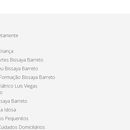
etamente
riança
rtes Bissaya Barreto
u Bissaya Barreto
 Formação Bissaya Barreto
iátrico Luís Viegas
o
ssaya Barreto
a Idosa
os Pequenitos
uidados Domiciliários