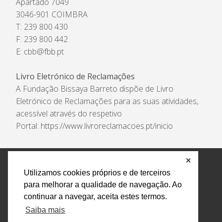
Apartado 7049
3046-901 COIMBRA
T: 239 800 430
F: 239 800 442
E:
cbb@fbb.pt
Livro Eletrónico de Reclamações
A Fundação Bissaya Barreto dispõe de Livro
Eletrónico de Reclamações para as suas atividades,
acessível através do respetivo
Portal:
https://www.livroreclamacoes.pt/inicio
✕
Política de Privacidade e Tratamento de Dados
Utilizamos cookies próprios e de terceiros
Encarregado de Proteção de Dados
Livro Eletrónico
para melhorar a qualidade de navegação. Ao
de Reclamações
Canal de Denúncias
continuar a navegar, aceita estes termos.
Todos os direitos reservados Design by AM. Developed by
Saiba mais
Crossing