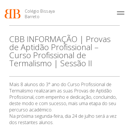
Colégio Bissaya
Barreto
História
Atividades de
Introdução Cursos
Manuais adotados 2026 |
CBB INFORMAÇÃO | Provas
Enriquecimento Curricular
Profissionais
2027
Projeto Educativo
de Aptidão Profissional –
Oferta Curricular
Matrículas
Calendários
Organização
Curso Profissional de
Atividades Extracurriculares
Horários e Manuais
Portal do Professor
Colaboradores Docentes
O Colégio
Termalismo | Sessão II
Serviços
Curso de Técnico de
Portal do Aluno/Encarregado
Colaboradores Não
Termalismo
de Educação
Docentes
Sala de Estudo
Oferta Formativa
Curso de Técnico/a de Apoio
SIGE
Instalações
Atividades de Interrupção
à Família e à Comunidade
Mais 8 alunos do 3° ano do Curso Profissional de
Letiva
Secretariado de Exames
Ensino Profissional
Ofertas de emprego
Termalismo realizaram as suas Provas de Aptidão
Ofertas de Emprego
Academia de Línguas
Regulamentos
Profissional, com empenho e dedicação, concluindo,
Ano Letivo
deste modo e com sucesso, mais uma etapa do seu
Jornal “O Coreto”
percurso académico.
Privacidade
Na próxima segunda-feira, dia 24 de julho será a vez
Admissão
dos restantes alunos.