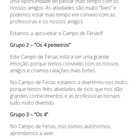
uma oportunidade de passar mais tempo com os
Ano Letivo
nossos amigos. As atividades são muito “fixes” e
podemos estar mais tempo em convívio com as
Admissão
professoras e os nossos amigos.
Estamos a aproveitar o Campo de Férias!!!
Informações
Grupo 2 – “Os 4 peixeiros”
APEE
Este Campo de Férias está a ser uma grande
emoção, porque temos convivido com os nossos
Notícias
amigos e criamos ralações mais fortes.
No Campo de Férias estamos a divertirmo-nos muito,
porque temos feito atividades de ócio que nos dão
grandes conhecimentos e as professoras tornam
tudo muito divertido.
Grupo 3 – “Os 4”
No Campo de Férias, nós somos autónomos,
aprendemos a viver.