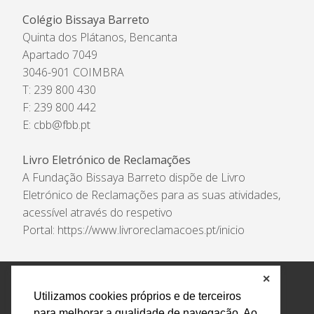
Colégio Bissaya Barreto
Quinta dos Plátanos, Bencanta
Apartado 7049
3046-901 COIMBRA
T: 239 800 430
F: 239 800 442
E:
cbb@fbb.pt
Livro Eletrónico de Reclamações
A Fundação Bissaya Barreto dispõe de Livro
Eletrónico de Reclamações para as suas atividades,
acessível através do respetivo
Portal:
https://www.livroreclamacoes.pt/inicio
✕
Política de Privacidade e Tratamento de Dados
Utilizamos cookies próprios e de terceiros
Encarregado de Proteção de Dados
Livro Eletrónico
para melhorar a qualidade de navegação. Ao