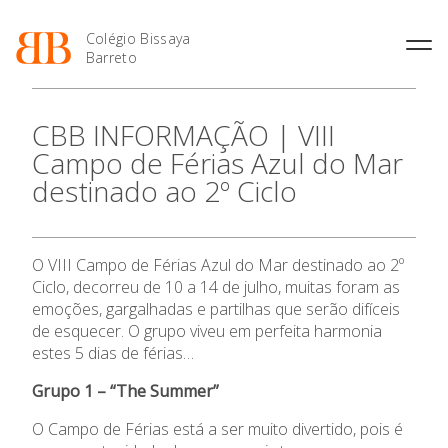
Colégio Bissaya
Barreto
História
Atividades de
Introdução Cursos
Manuais adotados 2026 |
CBB INFORMAÇÃO | VIII
Enriquecimento Curricular
Profissionais
2027
Projeto Educativo
Campo de Férias Azul do Mar
Oferta Curricular
Matrículas
Calendários
Organização
destinado ao 2º Ciclo
Atividades Extracurriculares
Horários e Manuais
Portal do Professor
Colaboradores Docentes
Serviços
Curso de Técnico de
Portal do Aluno/Encarregado
Colaboradores Não
Termalismo
de Educação
Docentes
Sala de Estudo
O VIII Campo de Férias Azul do Mar destinado ao 2º
Curso de Técnico/a de Apoio
SIGE
Instalações
Atividades de Interrupção
à Família e à Comunidade
Ciclo, decorreu de 10 a 14 de julho, muitas foram as
Letiva
Secretariado de Exames
O Colégio
Ofertas de emprego
emoções, gargalhadas e partilhas que serão difíceis
Ofertas de Emprego
Academia de Línguas
de esquecer. O grupo viveu em perfeita harmonia
Regulamentos
Oferta Formativa
estes 5 dias de férias…
Jornal “O Coreto”
Grupo 1 – “The Summer”
Privacidade
Ensino Profissional
O Campo de Férias está a ser muito divertido, pois é