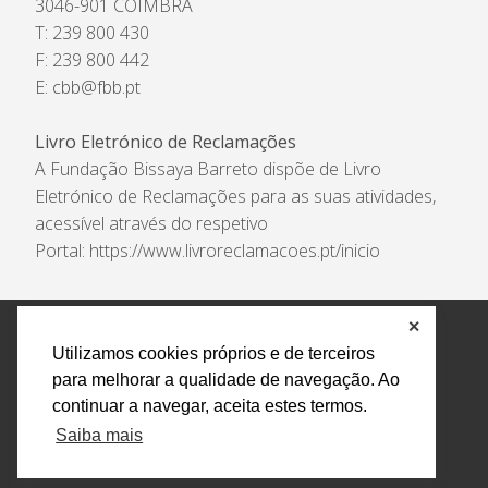
3046-901 COIMBRA
T: 239 800 430
F: 239 800 442
E:
cbb@fbb.pt
Livro Eletrónico de Reclamações
A Fundação Bissaya Barreto dispõe de Livro
Eletrónico de Reclamações para as suas atividades,
acessível através do respetivo
Portal:
https://www.livroreclamacoes.pt/inicio
✕
Política de Privacidade e Tratamento de Dados
Utilizamos cookies próprios e de terceiros
Encarregado de Proteção de Dados
Livro Eletrónico
para melhorar a qualidade de navegação. Ao
de Reclamações
Canal de Denúncias
continuar a navegar, aceita estes termos.
Todos os direitos reservados Design by AM. Developed by
Saiba mais
Crossing