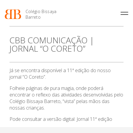
Colégio Bissaya
Barreto
História
Atividades de
Introdução Cursos
Manuais adotados 2026 |
CBB COMUNICAÇÃO |
Enriquecimento Curricular
Profissionais
2027
Projeto Educativo
JORNAL “O CORETO”
Oferta Curricular
Matrículas
Calendários
Organização
Atividades Extracurriculares
Horários e Manuais
Portal do Professor
O Colégio
Colaboradores Docentes
Serviços
Curso de Técnico de
Portal do Aluno/Encarregado
Colaboradores Não
Já se encontra disponível a 11ª edição do nosso
Termalismo
de Educação
Docentes
Sala de Estudo
Oferta Formativa
jornal “O Coreto”.
Curso de Técnico/a de Apoio
SIGE
Instalações
Atividades de Interrupção
à Família e à Comunidade
Letiva
Secretariado de Exames
Folheie páginas de pura magia, onde poderá
Ensino Profissional
Ofertas de emprego
Ofertas de Emprego
encontrar o reflexo das atividades desenvolvidas pelo
Academia de Línguas
Regulamentos
Colégio Bissaya Barreto, “vista” pelas mãos das
Ano Letivo
nossas crianças.
Jornal “O Coreto”
Privacidade
Pode consultar a versão digital:
Jornal 11ª edição
Admissão