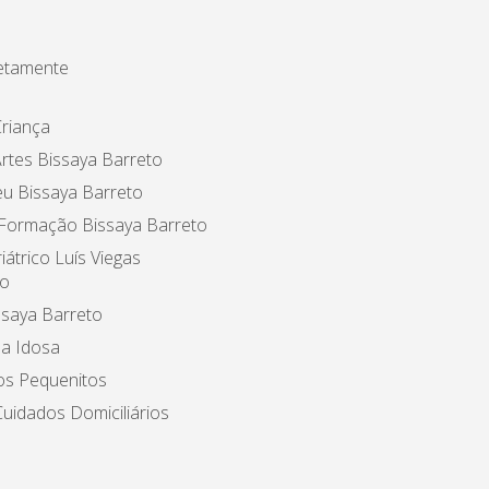
etamente
riança
rtes Bissaya Barreto
u Bissaya Barreto
 Formação Bissaya Barreto
iátrico Luís Viegas
o
ssaya Barreto
a Idosa
os Pequenitos
uidados Domiciliários