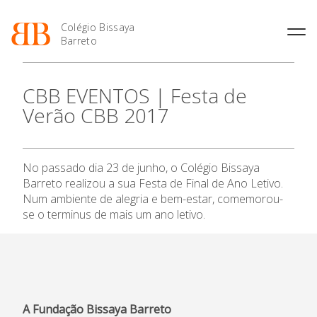
Colégio Bissaya
Barreto
História
Atividades de
Introdução Cursos
Manuais adotados 2026 |
CBB EVENTOS | Festa de
Enriquecimento Curricular
Profissionais
2027
Projeto Educativo
Verão CBB 2017
Oferta Curricular
Matrículas
Calendários
Organização
O Colégio
Atividades Extracurriculares
Horários e Manuais
Portal do Professor
Colaboradores Docentes
Serviços
Curso de Técnico de
Portal do Aluno/Encarregado
Colaboradores Não
No passado dia 23 de junho, o Colégio Bissaya
Termalismo
de Educação
Oferta Formativa
Docentes
Sala de Estudo
Barreto realizou a sua Festa de Final de Ano Letivo.
Curso de Técnico/a de Apoio
SIGE
Instalações
Atividades de Interrupção
Num ambiente de alegria e bem-estar, comemorou-
à Família e à Comunidade
Ensino Profissional
Letiva
Secretariado de Exames
se o terminus de mais um ano letivo.
Ofertas de emprego
Ofertas de Emprego
Academia de Línguas
Regulamentos
Ano Letivo
Jornal “O Coreto”
Privacidade
Admissão
A Fundação Bissaya Barreto