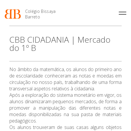
Colégio Bissaya
Barreto
História
Atividades de
Introdução Cursos
Manuais adotados 2026 |
CBB CIDADANIA | Mercado
Enriquecimento Curricular
Profissionais
2027
Projeto Educativo
do 1º B
Oferta Curricular
Matrículas
Calendários
Organização
Atividades Extracurriculares
Horários e Manuais
Portal do Professor
Colaboradores Docentes
Serviços
Curso de Técnico de
Portal do Aluno/Encarregado
O Colégio
Colaboradores Não
No âmbito da matemática, os alunos do primeiro ano
Termalismo
de Educação
Docentes
Sala de Estudo
de escolaridade conheceram as notas e moedas em
Curso de Técnico/a de Apoio
SIGE
Oferta Formativa
Instalações
Atividades de Interrupção
circulação no nosso país, trabalhando de uma forma
à Família e à Comunidade
Letiva
Secretariado de Exames
transversal aspetos relativos à cidadania.
Ofertas de emprego
Ofertas de Emprego
Ensino Profissional
Após a exploração do sistema monetário em vigor, os
Academia de Línguas
Regulamentos
alunos dinamizaram pequenos mercados, de forma a
Jornal “O Coreto”
promover a manipulação das diferentes notas e
Ano Letivo
moedas disponibilizadas na sua pasta de materiais
Privacidade
pedagógicos.
Admissão
Os alunos trouxeram de suas casas alguns objetos