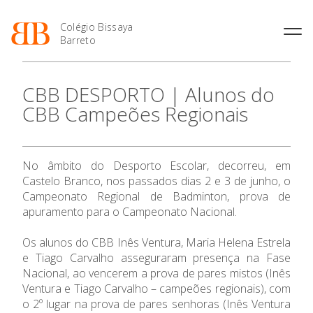
Colégio Bissaya
Barreto
História
Atividades de
Introdução Cursos
Manuais adotados 2026 |
CBB DESPORTO | Alunos do
Enriquecimento Curricular
Profissionais
2027
Projeto Educativo
CBB Campeões Regionais
Oferta Curricular
Matrículas
Calendários
Organização
Atividades Extracurriculares
Horários e Manuais
Portal do Professor
Colaboradores Docentes
Serviços
Curso de Técnico de
Portal do Aluno/Encarregado
O Colégio
Colaboradores Não
No âmbito do Desporto Escolar, decorreu, em
Termalismo
de Educação
Docentes
Sala de Estudo
Castelo Branco, nos passados dias 2 e 3 de junho, o
Curso de Técnico/a de Apoio
SIGE
Oferta Formativa
Instalações
Atividades de Interrupção
Campeonato Regional de Badminton, prova de
à Família e à Comunidade
Letiva
Secretariado de Exames
apuramento para o Campeonato Nacional.
Ofertas de emprego
Ofertas de Emprego
Ensino Profissional
Academia de Línguas
Regulamentos
Os alunos do CBB Inês Ventura, Maria Helena Estrela
Jornal “O Coreto”
e Tiago Carvalho asseguraram presença na Fase
Ano Letivo
Nacional, ao vencerem a prova de pares mistos (Inês
Privacidade
Ventura e Tiago Carvalho – campeões regionais), com
Admissão
o 2º lugar na prova de pares senhoras (Inês Ventura