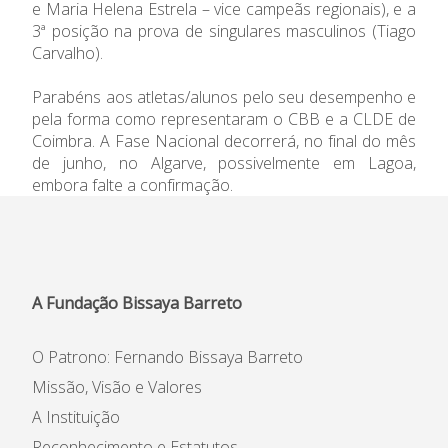
e Maria Helena Estrela – vice campeãs regionais), e a
3ª posição na prova de singulares masculinos (Tiago
Informações
Carvalho).
APEE
Parabéns aos atletas/alunos pelo seu desempenho e
pela forma como representaram o CBB e a CLDE de
Notícias
Coimbra. A Fase Nacional decorrerá, no final do mês
de junho, no Algarve, possivelmente em Lagoa,
embora falte a confirmação.
A Fundação Bissaya Barreto
O Patrono: Fernando Bissaya Barreto
Missão, Visão e Valores
A Instituição
Reconhecimento e Estatutos