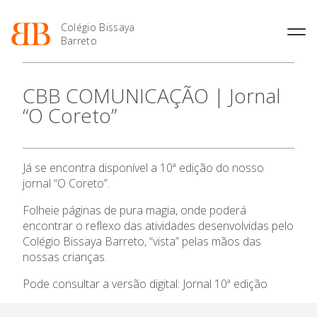
Colégio Bissaya
Barreto
História
Atividades de
Introdução Cursos
Manuais adotados 2026 |
CBB COMUNICAÇÃO | Jornal
Enriquecimento Curricular
Profissionais
2027
Projeto Educativo
“O Coreto”
Oferta Curricular
Matrículas
Calendários
Organização
Atividades Extracurriculares
Horários e Manuais
Portal do Professor
O Colégio
Colaboradores Docentes
Serviços
Curso de Técnico de
Portal do Aluno/Encarregado
Colaboradores Não
Já se encontra disponível a 10ª edição do nosso
Termalismo
de Educação
Docentes
Sala de Estudo
Oferta Formativa
jornal “O Coreto”.
Curso de Técnico/a de Apoio
SIGE
Instalações
Atividades de Interrupção
à Família e à Comunidade
Letiva
Secretariado de Exames
Folheie páginas de pura magia, onde poderá
Ensino Profissional
Ofertas de emprego
Ofertas de Emprego
encontrar o reflexo das atividades desenvolvidas pelo
Academia de Línguas
Regulamentos
Colégio Bissaya Barreto, “vista” pelas mãos das
Ano Letivo
nossas crianças.
Jornal “O Coreto”
Privacidade
Pode consultar a versão digital:
Jornal 10ª edição
Admissão