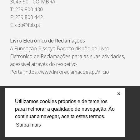
3046-901 COIMBRA
T: 239 800 430
F: 239 800 442
E:
cbb@fbb.pt
Livro Eletrónico de Reclamações
A Fundação Bissaya Barreto dispõe de Livro
Eletrónico de Reclamações para as suas atividades,
acessível através do respetivo
Portal:
https://www.livroreclamacoes.pt/inicio
✕
Política de Privacidade e Tratamento de Dados
Utilizamos cookies próprios e de terceiros
Encarregado de Proteção de Dados
Livro Eletrónico
para melhorar a qualidade de navegação. Ao
de Reclamações
Canal de Denúncias
continuar a navegar, aceita estes termos.
Todos os direitos reservados Design by AM. Developed by
Saiba mais
Crossing