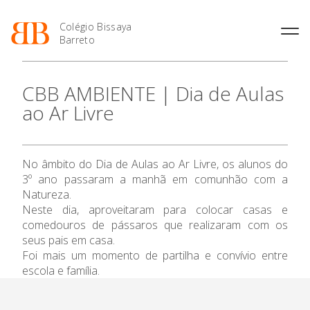
Colégio Bissaya
Barreto
História
Atividades de
Introdução Cursos
Manuais adotados 2026 |
CBB AMBIENTE | Dia de Aulas
Enriquecimento Curricular
Profissionais
2027
Projeto Educativo
ao Ar Livre
Oferta Curricular
Matrículas
Calendários
Organização
Atividades Extracurriculares
Horários e Manuais
Portal do Professor
O Colégio
Colaboradores Docentes
Serviços
Curso de Técnico de
Portal do Aluno/Encarregado
Colaboradores Não
No âmbito do Dia de Aulas ao Ar Livre, os alunos do
Termalismo
de Educação
Oferta Formativa
Docentes
Sala de Estudo
3º ano passaram a manhã em comunhão com a
Curso de Técnico/a de Apoio
SIGE
Instalações
Atividades de Interrupção
Natureza.
à Família e à Comunidade
Letiva
Secretariado de Exames
Ensino Profissional
Neste dia, aproveitaram para colocar casas e
Ofertas de emprego
Ofertas de Emprego
comedouros de pássaros que realizaram com os
Academia de Línguas
Regulamentos
seus pais em casa.
Ano Letivo
Jornal “O Coreto”
Foi mais um momento de partilha e convívio entre
escola e família.
Privacidade
Admissão