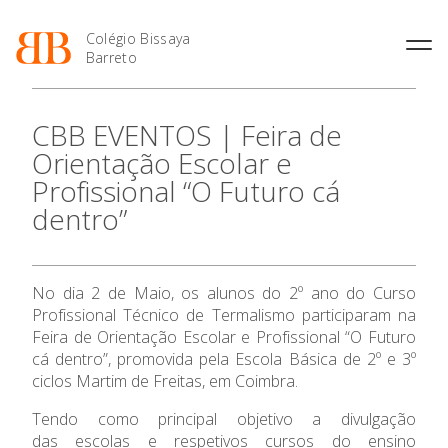
Colégio Bissaya
Barreto
História
Atividades de
Introdução Cursos
Manuais adotados 2026 |
CBB EVENTOS | Feira de
Enriquecimento Curricular
Profissionais
2027
Projeto Educativo
Orientação Escolar e
Oferta Curricular
Matrículas
Calendários
Organização
Profissional “O Futuro cá
Atividades Extracurriculares
Horários e Manuais
Portal do Professor
Colaboradores Docentes
dentro”
O Colégio
Serviços
Curso de Técnico de
Portal do Aluno/Encarregado
Colaboradores Não
Termalismo
de Educação
Docentes
Sala de Estudo
Curso de Técnico/a de Apoio
SIGE
Oferta Formativa
Instalações
Atividades de Interrupção
à Família e à Comunidade
No dia 2 de Maio, os alunos do 2º ano do Curso
Letiva
Secretariado de Exames
Ofertas de emprego
Profissional Técnico de Termalismo participaram na
Ofertas de Emprego
Ensino Profissional
Academia de Línguas
Regulamentos
Feira de Orientação Escolar e Profissional “O Futuro
cá dentro”, promovida pela Escola Básica de 2º e 3º
Jornal “O Coreto”
Ano Letivo
ciclos Martim de Freitas, em Coimbra.
Privacidade
Tendo como principal objetivo a divulgação
Admissão
das escolas e respetivos cursos do ensino