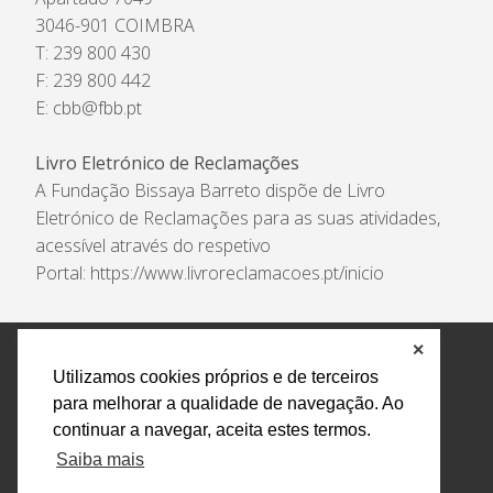
3046-901 COIMBRA
T: 239 800 430
F: 239 800 442
E:
cbb@fbb.pt
Livro Eletrónico de Reclamações
A Fundação Bissaya Barreto dispõe de Livro
Eletrónico de Reclamações para as suas atividades,
acessível através do respetivo
Portal:
https://www.livroreclamacoes.pt/inicio
✕
Política de Privacidade e Tratamento de Dados
Utilizamos cookies próprios e de terceiros
Encarregado de Proteção de Dados
Livro Eletrónico
para melhorar a qualidade de navegação. Ao
de Reclamações
Canal de Denúncias
continuar a navegar, aceita estes termos.
Todos os direitos reservados Design by AM. Developed by
Saiba mais
Crossing