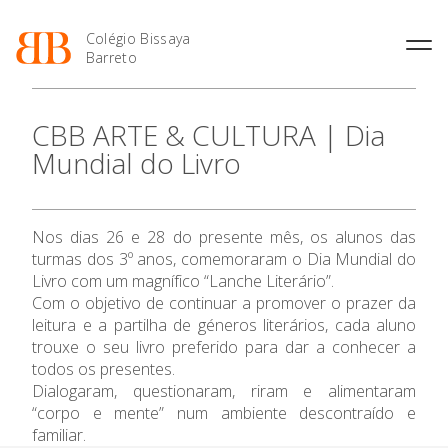
Colégio Bissaya
Barreto
História
Atividades de
Introdução Cursos
Manuais adotados 2026 |
CBB ARTE & CULTURA | Dia
Enriquecimento Curricular
Profissionais
2027
Projeto Educativo
Mundial do Livro
Oferta Curricular
Matrículas
Calendários
Organização
Atividades Extracurriculares
Horários e Manuais
Portal do Professor
O Colégio
Colaboradores Docentes
Serviços
Curso de Técnico de
Portal do Aluno/Encarregado
Colaboradores Não
Nos dias 26 e 28 do presente mês, os alunos das
Termalismo
de Educação
Docentes
Sala de Estudo
Oferta Formativa
turmas dos 3º anos, comemoraram o Dia Mundial do
Curso de Técnico/a de Apoio
SIGE
Instalações
Atividades de Interrupção
Livro com um magnífico “Lanche Literário”.
à Família e à Comunidade
Letiva
Secretariado de Exames
Com o objetivo de continuar a promover o prazer da
Ensino Profissional
Ofertas de emprego
Ofertas de Emprego
leitura e a partilha de géneros literários, cada aluno
Academia de Línguas
Regulamentos
trouxe o seu livro preferido para dar a conhecer a
Ano Letivo
Jornal “O Coreto”
todos os presentes.
Dialogaram, questionaram, riram e alimentaram
Privacidade
Admissão
“corpo e mente” num ambiente descontraído e
familiar.