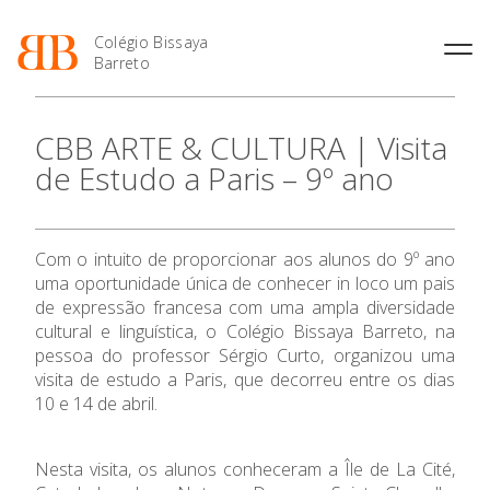
Colégio Bissaya
Barreto
História
Atividades de
Introdução Cursos
Manuais adotados 2026 |
CBB ARTE & CULTURA | Visita
Enriquecimento Curricular
Profissionais
2027
Projeto Educativo
de Estudo a Paris – 9º ano
Oferta Curricular
Matrículas
Calendários
Organização
Atividades Extracurriculares
Horários e Manuais
Portal do Professor
Colaboradores Docentes
Serviços
Curso de Técnico de
Portal do Aluno/Encarregado
O Colégio
Colaboradores Não
Com o intuito de proporcionar aos alunos do 9º ano
Termalismo
de Educação
Docentes
Sala de Estudo
uma oportunidade única de conhecer in loco um pais
Curso de Técnico/a de Apoio
SIGE
Oferta Formativa
Instalações
Atividades de Interrupção
de expressão francesa com uma ampla diversidade
à Família e à Comunidade
Letiva
Secretariado de Exames
cultural e linguística, o Colégio Bissaya Barreto, na
Ofertas de emprego
Ofertas de Emprego
pessoa do professor Sérgio Curto, organizou uma
Ensino Profissional
Academia de Línguas
Regulamentos
visita de estudo a Paris, que decorreu entre os dias
Jornal “O Coreto”
10 e 14 de abril.
Ano Letivo
Privacidade
Nesta visita, os alunos conheceram a Île de La Cité,
Admissão