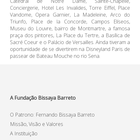
Catedral de Notre Dame, Sainte-Chapelle,
Conciergerie, Hotel Les Invalides, Torre Eiffel, Place
Informações
Vandome, Opera Garnier, La Madeleine, Arco do
Triunfo, Place de la Concorde, Campos Elíseos,
APEE
Museu do Louvre, bairro de Montmartre, a famosa
praça dos pintores, La Place du Tertre, a Basílica de
Sacré Coeur e o Palácio de Versailles. Ainda tiveram a
Notícias
oportunidade de se divertirem na Disneyland Paris de
passear de Bateau Mouche no rio Sena.
A Fundação Bissaya Barreto
O Patrono: Fernando Bissaya Barreto
Missão, Visão e Valores
A Instituição