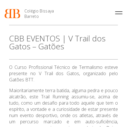
Colégio Bissaya
Barreto
História
Atividades de
Introdução Cursos
Manuais adotados 2026 |
CBB EVENTOS | V Trail dos
Enriquecimento Curricular
Profissionais
2027
Projeto Educativo
Gatos – Gatões
Oferta Curricular
Matrículas
Calendários
Organização
Atividades Extracurriculares
Horários e Manuais
Portal do Professor
Colaboradores Docentes
Serviços
Curso de Técnico de
Portal do Aluno/Encarregado
Colaboradores Não
O Curso Profissional Técnico de Termalismo esteve
Termalismo
de Educação
O Colégio
Docentes
Sala de Estudo
presente no V Trail dos Gatos, organizado pelo
Curso de Técnico/a de Apoio
SIGE
Instalações
Atividades de Interrupção
Gatões BTT.
à Família e à Comunidade
Letiva
Secretariado de Exames
Oferta Formativa
Ofertas de emprego
Ofertas de Emprego
Maioritariamente terra batida, alguma pedra e pouco
Academia de Línguas
Regulamentos
alcatrão, este Trail Running assumiu-se, acima de
Ensino Profissional
tudo, como um desafio para todo aquele que tem o
Jornal “O Coreto”
espírito, a vontade e a curiosidade de estar presente
Privacidade
Ano Letivo
num evento desportivo, onde os atletas, através de
um percurso marcado e em auto-suficiência,