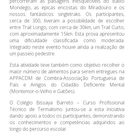
percorreram as paisagens inesquecíveis do Baixo
Admissão
Mondego, as épicas encostas do Miradouro e os
nossos fantásticos singletraks. Os participantes,
Informações
cerca de 300, tiveram a possibilidade de escolher
entre Trail Longo, com cerca de 30km, um Trail Curto,
APEE
com aproximadamente 15km. Esta prova apresentou
uma dificuldade classificada como moderada.
Integrado neste evento houve ainda a realização de
Notícias
um passeio pedestre.
Esta atividade teve também como objetivo recolher o
maior número de alimentos para serem entregues na
APPACDM de Coimbra-Associação Portuguesa de
Pais e Amigos do Cidadão Deficiente Mental
(Montemor-o-Velho e Gatões).
O Colégio Bissaya Barreto – Curso Profissional
Técnico de Termalismo juntou-se a esta iniciativa
dando apoio a todos os participantes, demonstrando
os conhecimentos e competências adquiridos ao
longo do percurso escolar.