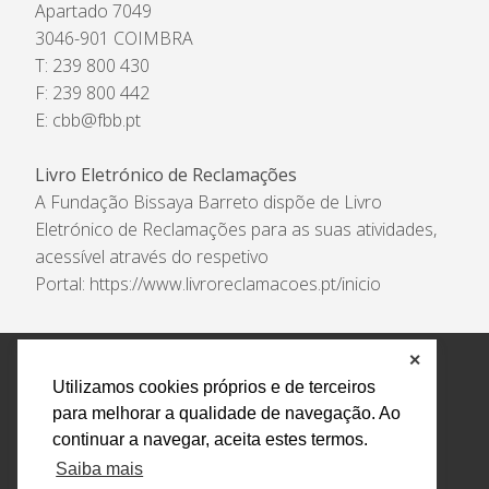
Apartado 7049
3046-901 COIMBRA
T: 239 800 430
F: 239 800 442
E:
cbb@fbb.pt
Livro Eletrónico de Reclamações
A Fundação Bissaya Barreto dispõe de Livro
Eletrónico de Reclamações para as suas atividades,
acessível através do respetivo
Portal:
https://www.livroreclamacoes.pt/inicio
✕
Política de Privacidade e Tratamento de Dados
Utilizamos cookies próprios e de terceiros
Encarregado de Proteção de Dados
Livro Eletrónico
para melhorar a qualidade de navegação. Ao
de Reclamações
Canal de Denúncias
continuar a navegar, aceita estes termos.
Todos os direitos reservados Design by AM. Developed by
Saiba mais
Crossing