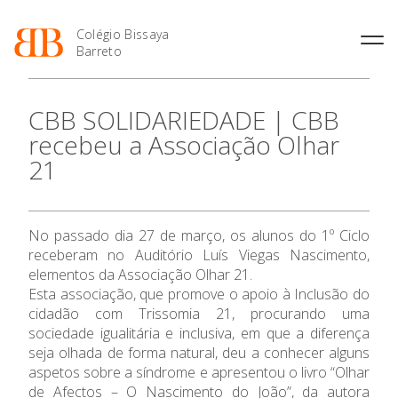
Colégio Bissaya
Barreto
História
Atividades de
Introdução Cursos
Manuais adotados 2026 |
CBB SOLIDARIEDADE | CBB
Enriquecimento Curricular
Profissionais
2027
Projeto Educativo
recebeu a Associação Olhar
Oferta Curricular
Matrículas
Calendários
Organização
21
Atividades Extracurriculares
Horários e Manuais
Portal do Professor
Colaboradores Docentes
O Colégio
Serviços
Curso de Técnico de
Portal do Aluno/Encarregado
Colaboradores Não
Termalismo
de Educação
Docentes
Sala de Estudo
Oferta Formativa
No passado dia 27 de março, os alunos do 1º Ciclo
Curso de Técnico/a de Apoio
SIGE
Instalações
Atividades de Interrupção
à Família e à Comunidade
receberam no Auditório Luís Viegas Nascimento,
Letiva
Secretariado de Exames
Ofertas de emprego
elementos da Associação Olhar 21.
Ofertas de Emprego
Ensino Profissional
Academia de Línguas
Esta associação, que promove o apoio à Inclusão do
Regulamentos
cidadão com Trissomia 21, procurando uma
Jornal “O Coreto”
Ano Letivo
sociedade igualitária e inclusiva, em que a diferença
Privacidade
seja olhada de forma natural, deu a conhecer alguns
aspetos sobre a síndrome e apresentou o livro “Olhar
Admissão
de Afectos – O Nascimento do João”, da autora