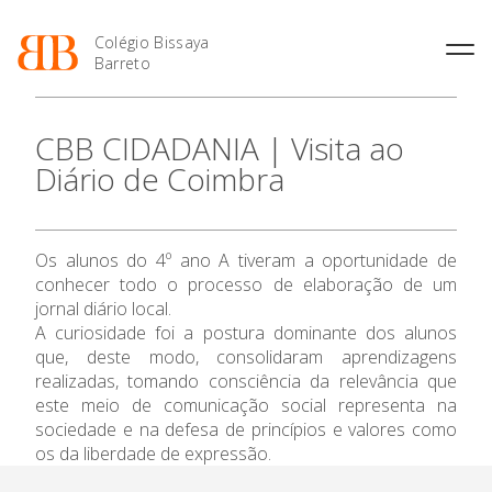
Colégio Bissaya
Barreto
História
Atividades de
Introdução Cursos
Manuais adotados 2026 |
CBB CIDADANIA | Visita ao
Enriquecimento Curricular
Profissionais
2027
Projeto Educativo
Diário de Coimbra
Oferta Curricular
Matrículas
Calendários
Organização
Atividades Extracurriculares
Horários e Manuais
Portal do Professor
O Colégio
Colaboradores Docentes
Serviços
Curso de Técnico de
Portal do Aluno/Encarregado
Colaboradores Não
Os alunos do 4º ano A tiveram a oportunidade de
Termalismo
de Educação
Docentes
Sala de Estudo
Oferta Formativa
conhecer todo o processo de elaboração de um
Curso de Técnico/a de Apoio
SIGE
Instalações
Atividades de Interrupção
jornal diário local.
à Família e à Comunidade
Letiva
Secretariado de Exames
Ensino Profissional
A curiosidade foi a postura dominante dos alunos
Ofertas de emprego
Ofertas de Emprego
que, deste modo, consolidaram aprendizagens
Academia de Línguas
Regulamentos
realizadas, tomando consciência da relevância que
Ano Letivo
Jornal “O Coreto”
este meio de comunicação social representa na
sociedade e na defesa de princípios e valores como
Privacidade
Admissão
os da liberdade de expressão.