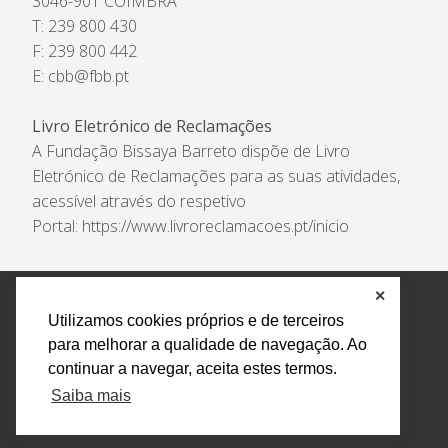
3046-901 COIMBRA
T: 239 800 430
F: 239 800 442
E:
cbb@fbb.pt
Livro Eletrónico de Reclamações
A Fundação Bissaya Barreto dispõe de Livro
Eletrónico de Reclamações para as suas atividades,
acessível através do respetivo
Portal:
https://www.livroreclamacoes.pt/inicio
✕
Política de Privacidade e Tratamento de Dados
Utilizamos cookies próprios e de terceiros
Encarregado de Proteção de Dados
Livro Eletrónico
para melhorar a qualidade de navegação. Ao
de Reclamações
Canal de Denúncias
continuar a navegar, aceita estes termos.
Todos os direitos reservados Design by AM. Developed by
Saiba mais
Crossing