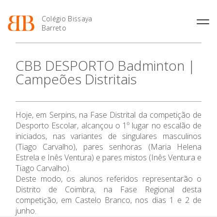
Colégio Bissaya
Barreto
História
Atividades de
Introdução Cursos
Manuais adotados 2026 |
CBB DESPORTO Badminton |
Enriquecimento Curricular
Profissionais
2027
Projeto Educativo
Campeões Distritais
Oferta Curricular
Matrículas
Calendários
Organização
Atividades Extracurriculares
Horários e Manuais
Portal do Professor
O Colégio
Colaboradores Docentes
Serviços
Curso de Técnico de
Portal do Aluno/Encarregado
Colaboradores Não
Hoje, em Serpins, na Fase Distrital da competição de
Termalismo
de Educação
Docentes
Sala de Estudo
Oferta Formativa
Desporto Escolar, alcançou o 1º lugar no escalão de
Curso de Técnico/a de Apoio
SIGE
Instalações
Atividades de Interrupção
iniciados, nas variantes de singulares masculinos
à Família e à Comunidade
Letiva
Secretariado de Exames
(Tiago Carvalho), pares senhoras (Maria Helena
Ensino Profissional
Ofertas de emprego
Ofertas de Emprego
Estrela e Inês Ventura) e pares mistos (Inês Ventura e
Academia de Línguas
Regulamentos
Tiago Carvalho).
Ano Letivo
Jornal “O Coreto”
Deste modo, os alunos referidos representarão o
Distrito de Coimbra, na Fase Regional desta
Privacidade
Admissão
competição, em Castelo Branco, nos dias 1 e 2 de
junho.