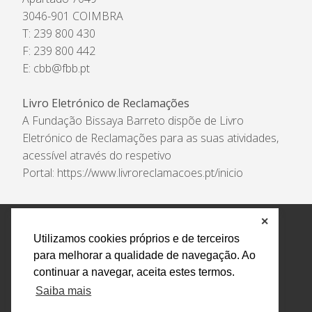
3046-901 COIMBRA
T: 239 800 430
F: 239 800 442
E:
cbb@fbb.pt
Livro Eletrónico de Reclamações
A Fundação Bissaya Barreto dispõe de Livro
Eletrónico de Reclamações para as suas atividades,
acessível através do respetivo
Portal:
https://www.livroreclamacoes.pt/inicio
✕
Política de Privacidade e Tratamento de Dados
Utilizamos cookies próprios e de terceiros
Encarregado de Proteção de Dados
Livro Eletrónico
para melhorar a qualidade de navegação. Ao
de Reclamações
Canal de Denúncias
continuar a navegar, aceita estes termos.
Todos os direitos reservados Design by AM. Developed by
Saiba mais
Crossing