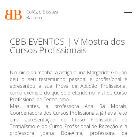
Colégio Bissaya
Barreto
História
Atividades de
Introdução Cursos
Manuais adotados 2026 |
CBB EVENTOS | V Mostra dos
Enriquecimento Curricular
Profissionais
2027
Projeto Educativo
Cursos Profissionais
Oferta Curricular
Matrículas
Calendários
Organização
Atividades Extracurriculares
Horários e Manuais
Portal do Professor
Colaboradores Docentes
Serviços
Curso de Técnico de
Portal do Aluno/Encarregado
Colaboradores Não
O Colégio
No início da manhã, a antiga aluna Margarida Goulão
Termalismo
de Educação
Docentes
Sala de Estudo
deu o seu testemunho pessoal e profissional e
Curso de Técnico/a de Apoio
SIGE
Instalações
Atividades de Interrupção
apresentou a sua Prova de Aptidão Profissional,
à Família e à Comunidade
Oferta Formativa
Letiva
Secretariado de Exames
como exemplo do que se pretende no final do Curso
Ofertas de emprego
Ofertas de Emprego
Profissional de Termalismo.
Academia de Línguas
Regulamentos
Ensino Profissional
Mas, antes, a professora Ana Sá Morais,
Jornal “O Coreto”
Coordenadora dos Cursos Profissionais, já havia feito
uma apresentação do Curso Profissional de
Ano Letivo
Privacidade
Termalismo e do Curso Profissional de Receção e a
professora Joana Boa-Alma, professora da