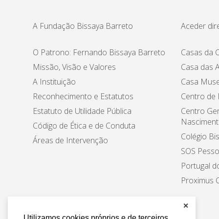
A Fundação Bissaya Barreto
Aceder dir
O Patrono: Fernando Bissaya Barreto
Casas da C
Missão, Visão e Valores
Casa das A
A Instituição
Casa Muse
Reconhecimento e Estatutos
Centro de
Estatuto de Utilidade Pública
Centro Ger
Nasciment
Código de Ética e de Conduta
Colégio Bi
Áreas de Intervenção
SOS Pesso
Portugal d
Proximus C
✕
Utilizamos cookies próprios e de terceiros