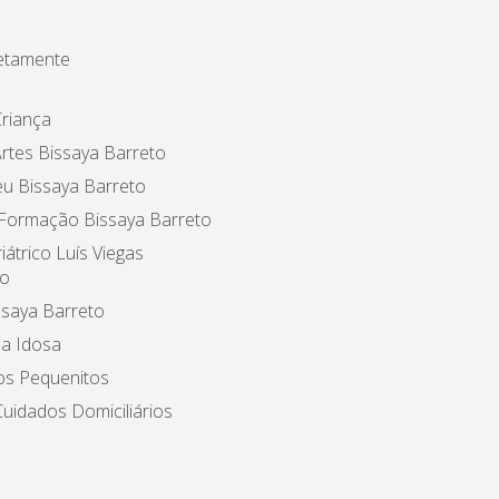
etamente
riança
rtes Bissaya Barreto
u Bissaya Barreto
 Formação Bissaya Barreto
iátrico Luís Viegas
o
ssaya Barreto
a Idosa
os Pequenitos
uidados Domiciliários