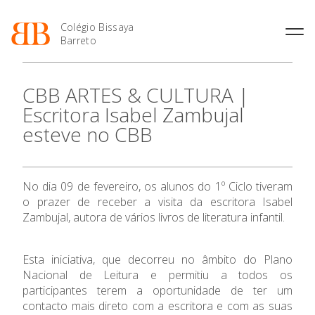
Colégio Bissaya
Barreto
História
Atividades de
Introdução Cursos
Manuais adotados 2026 |
CBB ARTES & CULTURA |
Enriquecimento Curricular
Profissionais
2027
Projeto Educativo
Escritora Isabel Zambujal
Oferta Curricular
Matrículas
Calendários
Organização
esteve no CBB
Atividades Extracurriculares
Horários e Manuais
Portal do Professor
Colaboradores Docentes
O Colégio
Serviços
Curso de Técnico de
Portal do Aluno/Encarregado
Colaboradores Não
Termalismo
de Educação
Docentes
Sala de Estudo
Oferta Formativa
No dia 09 de fevereiro, os alunos do 1º Ciclo tiveram
Curso de Técnico/a de Apoio
SIGE
Instalações
Atividades de Interrupção
à Família e à Comunidade
o prazer de receber a visita da escritora Isabel
Letiva
Secretariado de Exames
Ofertas de emprego
Zambujal, autora de vários livros de literatura infantil.
Ensino Profissional
Ofertas de Emprego
Academia de Línguas
Regulamentos
Ano Letivo
Jornal “O Coreto”
Esta iniciativa, que decorreu no âmbito do Plano
Nacional de Leitura e permitiu a todos os
Privacidade
participantes terem a oportunidade de ter um
Admissão
contacto mais direto com a escritora e com as suas