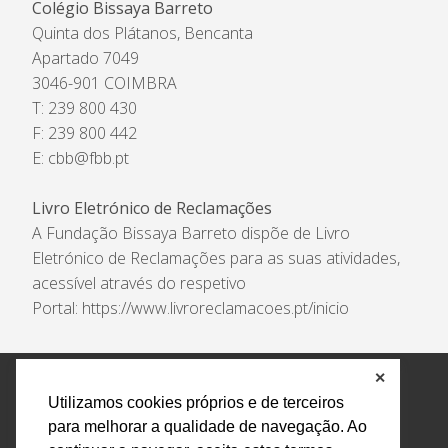
Colégio Bissaya Barreto
Quinta dos Plátanos, Bencanta
Apartado 7049
3046-901 COIMBRA
T: 239 800 430
F: 239 800 442
E:
cbb@fbb.pt
Livro Eletrónico de Reclamações
A Fundação Bissaya Barreto dispõe de Livro
Eletrónico de Reclamações para as suas atividades,
acessível através do respetivo
Portal:
https://www.livroreclamacoes.pt/inicio
✕
Política de Privacidade e Tratamento de Dados
Utilizamos cookies próprios e de terceiros
Encarregado de Proteção de Dados
Livro Eletrónico
para melhorar a qualidade de navegação. Ao
de Reclamações
Canal de Denúncias